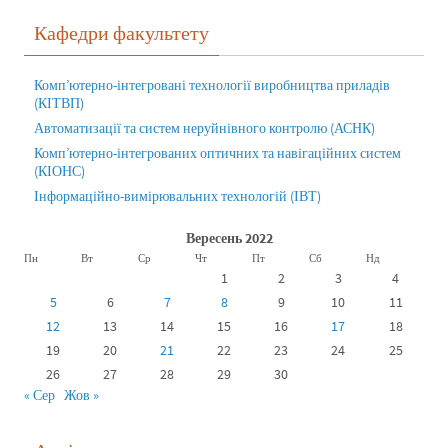
Кафедри факультету
Комп’ютерно-інтегровані технології виробництва приладів
(КІТВП)
Автоматизації та систем неруйнівного контролю (АСНК)
Комп’ютерно-інтегрованих оптичних та навігаційних систем
(КІОНС)
Інформаційно-вимірювальних технологій (ІВТ)
Вересень 2022
Пн
Вт
Ср
Чт
Пт
Сб
Нд
1
2
3
4
5
6
7
8
9
10
11
12
13
14
15
16
17
18
19
20
21
22
23
24
25
26
27
28
29
30
« Сер
Жов »