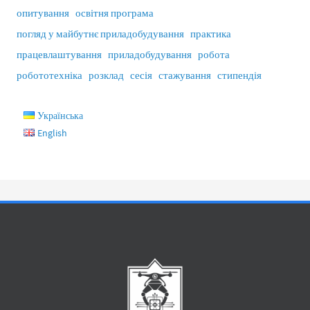
опитування
освітня програма
погляд у майбутнє приладобудування
практика
працевлаштування
приладобудування
робота
робототехніка
розклад
сесія
стажування
стипендія
Українська
English