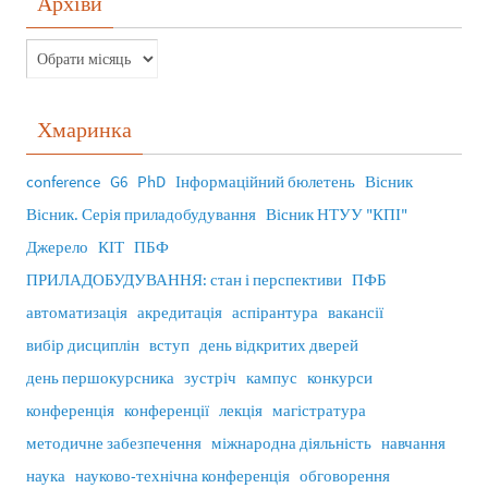
Архіви
Хмаринка
conference
G6
PhD
Інформаційний бюлетень
Вісник
Вісник. Серія приладобудування
Вісник НТУУ "КПІ"
Джерело
КІТ
ПБФ
ПРИЛАДОБУДУВАННЯ: стан і перспективи
ПФБ
автоматизація
акредитація
аспірантура
вакансії
вибір дисциплін
вступ
день відкритих дверей
день першокурсника
зустріч
кампус
конкурси
конференція
конференції
лекція
магістратура
методичне забезпечення
міжнародна діяльність
навчання
наука
науково-технічна конференція
обговорення