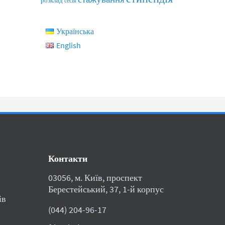
розклад
сесія
Українська
English
Контакти
03056, м. Київ, проспект
Берестейський, 37, 1-й корпус
ів
(044) 204-96-17