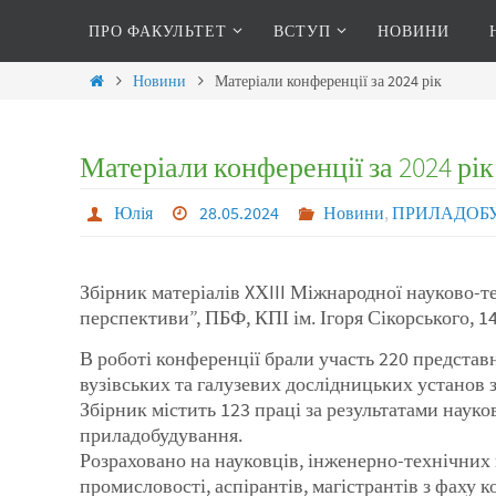
ПРО ФАКУЛЬТЕТ
ВСТУП
НОВИНИ
Новини
Матеріали конференції за 2024 рік
Матеріали конференції за 2024 рік
Юлія
28.05.2024
Новини
,
ПРИЛАДОБУД
Збірник матеріалів XХIII Міжнародної науков
перспективи”, ПБФ, КПІ ім. Ігоря Сікорського, 14–
В роботі конференції брали участь 220 представ
вузівських та галузевих дослідницьких установ з
Збірник містить 123 праці за результатами наук
приладобудування.
Розраховано на науковців, інженерно-технічних
промисловості, аспірантів, магістрантів з фаху 