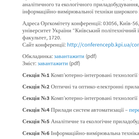
аналітичного та екологічного приладобудування,
інформаційно-вимірювальної техніки широкого 
Адреса Оргкомітету конференції: 03056, Київ-56,
університет України “Київський політехнічний і
факультет, 1720.
Сайт конференції:
http://conferencepb.kpi.ua/c
Обкладинка:
завантажити
(pdf)
Зміст:
завантажити
(pdf)
Секція №1
Комп’ютерно-інтегровані технології т
Секція №2
Оптичні та оптико-електронні прила
Секція №3
Комп’ютерно-інтегровані технології
Секція №4
Прилади систем автоматизації –
пер
Секція №5
Аналітичне та екологічне приладобу
Секція №6
Інформаційно-вимірювальна техніка 