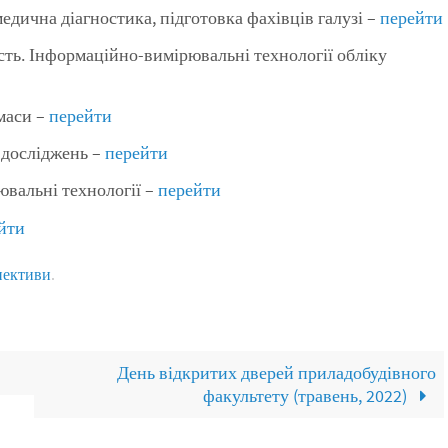
едична діагностика, підготовка фахівців галузі –
перейти
ть. Інформаційно-вимірювальні технології обліку
маси –
перейти
 досліджень –
перейти
вальні технології –
перейти
йти
ективи
.
День відкритих дверей приладобудівного
факультету (травень, 2022)