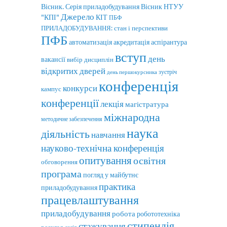
Вісник. Серія приладобудування
Вісник НТУУ
Джерело
"КПІ"
КІТ
ПБФ
ПРИЛАДОБУДУВАННЯ: стан і перспективи
ПФБ
автоматизація
аспірантура
акредитація
вступ
день
вакансії
вибір дисциплін
відкритих дверей
зустріч
день першокурсника
конференція
конкурси
кампус
конференції
лекція
магістратура
міжнародна
методичне забезпечення
наука
діяльність
навчання
науково-технічна конференція
опитування
освітня
обговорення
програма
погляд у майбутнє
практика
приладобудування
працевлаштування
приладобудування
робота
робототехніка
стипендія
стажування