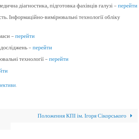
едична діагностика, підготовка фахівців галузі –
перейти
ть. Інформаційно-вимірювальні технології обліку
маси –
перейти
 досліджень –
перейти
вальні технології –
перейти
йти
ективи
.
Положення КПІ ім. Ігоря Сікорського