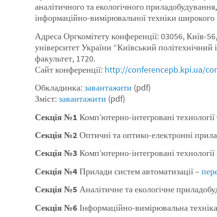
аналітичного та екологічного приладобудування,
інформаційно-вимірювальної техніки широкого 
Адреса Оргкомітету конференції: 03056, Київ-56,
університет України “Київський політехнічний і
факультет, 1720.
Сайт конференції:
http://conferencepb.kpi.ua/c
Обкладинка:
завантажити
(pdf)
Зміст:
завантажити
(pdf)
Секція №1
Комп’ютерно-інтегровані технології т
Секція №2
Оптичні та оптико-електронні прила
Секція №3
Комп’ютерно-інтегровані технології
Секція №4
Прилади систем автоматизації –
пер
Секція №5
Аналітичне та екологічне приладобу
Секція №6
Інформаційно-вимірювальна техніка 