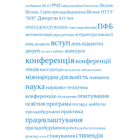
PhD
Вісник
G6
conference
G7
Інформаційний бюлетень
Вісник. Серія приладобудування
Вісник НТУУ
Джерело
"КПІ"
КІТ
ПБФ
ПФБ
ПРИЛАДОБУДУВАННЯ: стан і перспективи
автоматизація
акредитація
аспірантура
вакансії
вступ
день відкритих
вибір дисциплін
дверей
конкурси
кампус
зустріч
конференція
конференції
лекція
магістратура
методичне забезпечення
міжнародна діяльність
навчання
наука
науково-технічна
опитування
конференція
обговорення
освітня програма
погляд у майбутнє
практика
приладобудування
працевлаштування
приладобудування
робота
робототехніка
стипендія
стажування
розклад
сесія