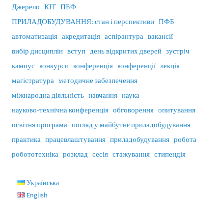
Джерело
КІТ
ПБФ
ПРИЛАДОБУДУВАННЯ: стан і перспективи
ПФБ
автоматизація
акредитація
аспірантура
вакансії
вибір дисциплін
вступ
день відкритих дверей
зустріч
кампус
конкурси
конференція
конференції
лекція
магістратура
методичне забезпечення
міжнародна діяльність
навчання
наука
науково-технічна конференція
обговорення
опитування
освітня програма
погляд у майбутнє приладобудування
практика
працевлаштування
приладобудування
робота
робототехніка
розклад
сесія
стажування
стипендія
Українська
English