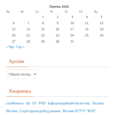
Липень 2026
Пн
Вт
Ср
Чт
Пт
Сб
Нд
1
2
3
4
5
6
7
8
9
10
11
12
13
14
15
16
17
18
19
20
21
22
23
24
25
26
27
28
29
30
31
« Чер
Сер »
Архіви
Хмаринка
conference
G6
G7
PhD
Інформаційний бюлетень
Вісник
Вісник. Серія приладобудування
Вісник НТУУ "КПІ"