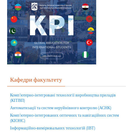
Кафедри факультету
Комп’ютерно-інтегровані технології виробництва приладів
(КІТВП)
Автоматизації та систем неруйнівного контролю (АСНК)
Комп’ютерно-інтегрованих оптичних та навігаційних систем
(КІОНС)
Інформаційно-вимірювальних технологій (ІВТ)