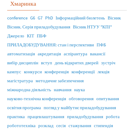
Хмаринка
conference
G6
G7
PhD
Інформаційний бюлетень
Вісник
Вісник. Серія приладобудування
Вісник НТУУ "КПІ"
Джерело
КІТ
ПБФ
ПРИЛАДОБУДУВАННЯ: стан і перспективи
ПФБ
автоматизація
акредитація
аспірантура
вакансії
вибір дисциплін
вступ
день відкритих дверей
зустріч
кампус
конкурси
конференція
конференції
лекція
магістратура
методичне забезпечення
міжнародна діяльність
навчання
наука
науково-технічна конференція
обговорення
опитування
освітня програма
погляд у майбутнє приладобудування
практика
працевлаштування
приладобудування
робота
робототехніка
розклад
сесія
стажування
стипендія