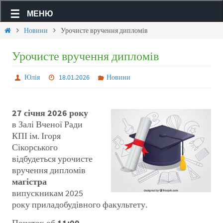
МЕНЮ
Новини
Урочисте вручення дипломів
Урочисте вручення дипломів
Юлія
18.01.2026
Новини
27 січня 2026 року
в Залі Вченої Ради
КПІ ім. Ігоря
Сікорського
відбудеться урочисте
вручення дипломів
магістра
випускникам 2025
року приладобудівного факультету.
Початок об
11:00
.