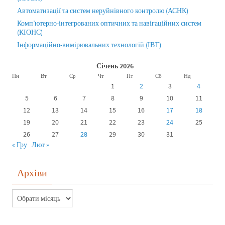
Автоматизації та систем неруйнівного контролю (АСНК)
Комп’ютерно-інтегрованих оптичних та навігаційних систем
(КІОНС)
Інформаційно-вимірювальних технологій (ІВТ)
Січень 2026
Пн
Вт
Ср
Чт
Пт
Сб
Нд
1
2
3
4
5
6
7
8
9
10
11
12
13
14
15
16
17
18
19
20
21
22
23
24
25
26
27
28
29
30
31
« Гру
Лют »
Архіви