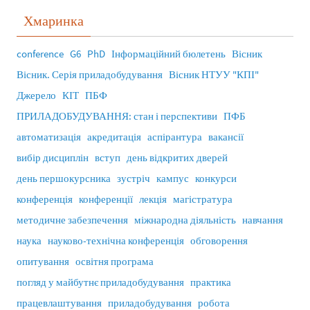
Хмаринка
conference
G6
PhD
Інформаційний бюлетень
Вісник
Вісник. Серія приладобудування
Вісник НТУУ "КПІ"
Джерело
КІТ
ПБФ
ПРИЛАДОБУДУВАННЯ: стан і перспективи
ПФБ
автоматизація
акредитація
аспірантура
вакансії
вибір дисциплін
вступ
день відкритих дверей
день першокурсника
зустріч
кампус
конкурси
конференція
конференції
лекція
магістратура
методичне забезпечення
міжнародна діяльність
навчання
наука
науково-технічна конференція
обговорення
опитування
освітня програма
погляд у майбутнє приладобудування
практика
працевлаштування
приладобудування
робота