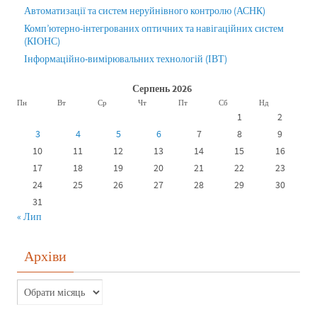
Автоматизації та систем неруйнівного контролю (АСНК)
Комп’ютерно-інтегрованих оптичних та навігаційних систем
(КІОНС)
Інформаційно-вимірювальних технологій (ІВТ)
Серпень 2026
Пн
Вт
Ср
Чт
Пт
Сб
Нд
1
2
3
4
5
6
7
8
9
10
11
12
13
14
15
16
17
18
19
20
21
22
23
24
25
26
27
28
29
30
31
« Лип
Архіви