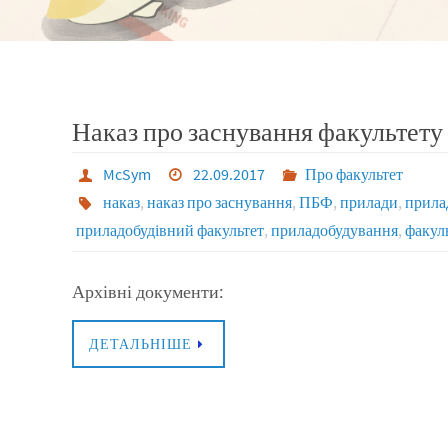
Наказ про заснування факультету
McSym
22.09.2017
Про факультет
наказ
,
наказ про заснування
,
ПБФ
,
прилади
,
прила
приладобудівний факультет
,
приладобудування
,
факул
Архівні документи:
ДЕТАЛЬНІШЕ