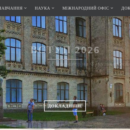
НАВЧАННЯ
НАУКА
МІЖНАРОДНИЙ ОФІС
ДО
ВСТУП 2026
 до КПІ ім. Ігоря Сікорського на Факультет ро
ДОКЛАДНІШЕ