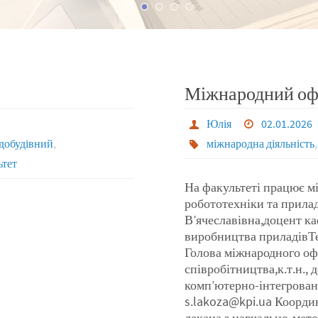
Міжнародний оф
Юлія
02.01.2026
добудівний
,
міжнародна діяльність
ьтет
На факультеті працює мі
робототехніки та прила
В’ячеславівна,доцент ка
виробництва приладівТел
Голова міжнародного оф
співробітництва,к.т.н.,
комп’ютерно-інтегрован
s.lakoza@kpi.ua Коорди
декана з навчально-мето