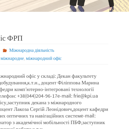
іс ФРП
Міжнародна діяльність
,
міжнародне
,
міжнародний офіс
жнародний офіс у складі: Декан факультету
добудування,к.т.н., доцент Філіппова Марина
федри комп’ютерно-інтегровані технології
ефон: +38(044)204-96-17e-mail: frie@kpi.ua
ісу,заступник декана з міжнародного
 доцент Лакоза Сергій Леонідович,доцент кафедри
их оптичних та навігаційних системe-mail:
натор з академічної мобільності ПБФ,заступник
дичної роботи,к.т.н.,…