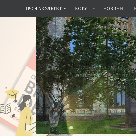
ПРО ФАКУЛЬТЕТ
ВСТУП
НОВИНИ
Дізнайся як вступити
приладобудування!