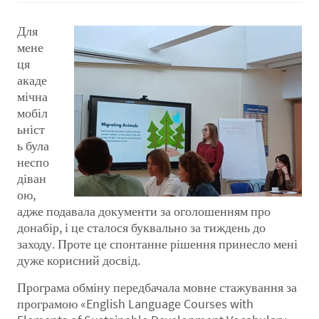
Для
мене
ця
акаде
мічна
мобіл
ьніст
ь була
неспо
діван
ою,
адже подавала документи за оголошенням про
донабір, і це сталося буквально за тиждень до
заходу. Проте це спонтанне рішення принесло мені
дуже корисний досвід.
Програма обміну передбачала мовне стажування за
програмою «English Language Courses with