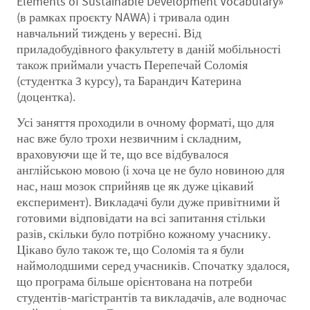
Elements of Sustainable Development Vocabulary»
(в рамках проєкту NAWA) і тривала один
навчальний тиждень у вересні. Від
приладобудівного факультету в даній мобільності
також приймали участь Перепечай Соломія
(студентка 3 курсу), та Барандич Катерина
(доцентка).
Усі заняття проходили в очному форматі, що для
нас вже було трохи незвичним і складним,
враховуючи ще й те, що все відбувалося
англійською мовою (і хоча це не було новиною для
нас, наш мозок сприйняв це як дуже цікавий
експеримент). Викладачі були дуже привітними й
готовими відповідати на всі запитання стільки
разів, скільки було потрібно кожному учаснику.
Цікаво було також те, що Соломія та я були
наймолодшими серед учасників. Спочатку здалося,
що програма більше орієнтована на потреби
студентів-магістрантів та викладачів, але водночас