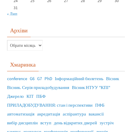
24
25
26
27
28
29
30
31
« Лип
Архіви
Хмаринка
conference
G6
G7
PhD
Інформаційний бюлетень
Вісник
Вісник. Серія приладобудування
Вісник НТУУ "КПІ"
Джерело
КІТ
ПБФ
ПРИЛАДОБУДУВАННЯ: стан і перспективи
ПФБ
автоматизація
акредитація
аспірантура
вакансії
вибір дисциплін
вступ
день відкритих дверей
зустріч
кампус
конкурси
конференція
конференції
лекція