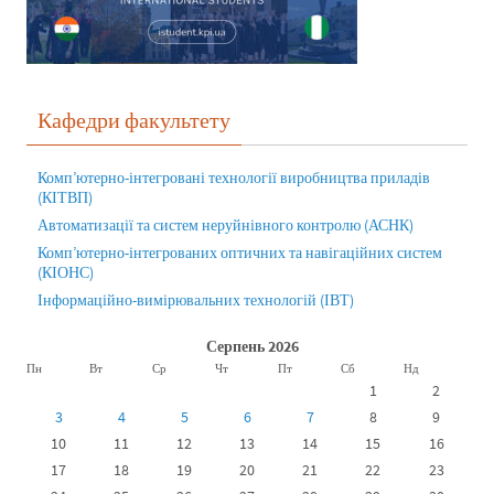
Кафедри факультету
Комп’ютерно-інтегровані технології виробництва приладів
(КІТВП)
Автоматизації та систем неруйнівного контролю (АСНК)
Комп’ютерно-інтегрованих оптичних та навігаційних систем
(КІОНС)
Інформаційно-вимірювальних технологій (ІВТ)
Серпень 2026
Пн
Вт
Ср
Чт
Пт
Сб
Нд
1
2
3
4
5
6
7
8
9
10
11
12
13
14
15
16
17
18
19
20
21
22
23