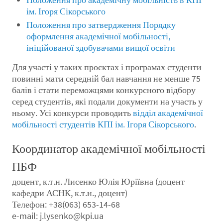
ім. Ігоря Сікорського
Положення про затвердження Порядку
оформлення академічної мобільності,
ініційованої здобувачами вищої освіти
Для участі у таких проєктах і програмах студенти
повинні мати середній бал навчання не менше 75
балів і стати переможцями конкурсного відбору
серед студентів, які подали документи на участь у
ньому. Усі конкурси проводить
відділ академічної
мобільності студентів КПІ ім. Ігоря Сікорського
.
Координатор академічної мобільності
ПБФ
доцент, к.т.н. Лисенко Юлія Юріївна (доцент
кафедри АСНК, к.т.н., доцент)
Телефон: +38(063) 653-14-68
e-mail: j.lysenko@kpi.ua