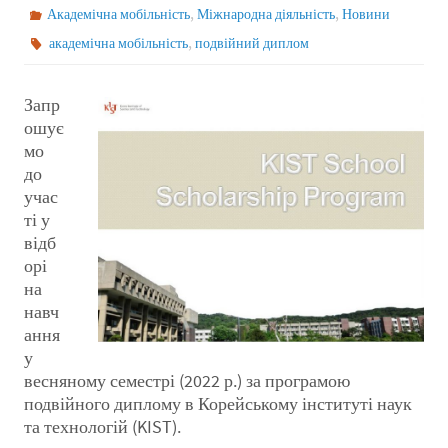
,
,
Академічна мобільність
Міжнародна діяльність
Новини
,
академічна мобільність
подвійний диплом
Запр
ошує
мо
до
учас
ті у
відб
орі
на
навч
ання
у
весняному семестрі (2022 р.) за програмою
подвійного диплому в Корейському інституті наук
та технологій (KIST).