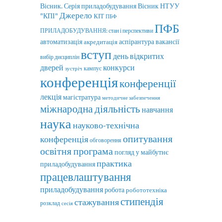
Вісник. Серія приладобудування
Вісник НТУУ
Джерело
"КПІ"
КІТ
ПБФ
ПФБ
ПРИЛАДОБУДУВАННЯ: стан і перспективи
автоматизація
акредитація
аспірантура
вакансії
вступ
день відкритих
вибір дисциплін
дверей
конкурси
кампус
зустріч
конференція
конференції
лекція
магістратура
методичне забезпечення
міжнародна діяльність
навчання
наука
науково-технічна
опитування
конференція
обговорення
освітня програма
погляд у майбутнє
практика
приладобудування
працевлаштування
приладобудування
робота
робототехніка
стипендія
стажування
розклад
сесія