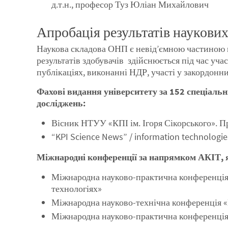
д.т.н., професор Туз Юліан Михайлович
Апробація результатів наукови
Наукова складова ОНП є невід’ємною частиною п
результатів здобувачів здійснюється під час учас
публікаціях, виконанні НДР, участі у закордонн
Фахові видання університету за 152 спеціаль
досліджень:
Вісник НТУУ «КПІ ім. Ігоря Сікорського». 
“KPI Science News” / information technologies
Міжнародні конференції за напрямком АКІТ, я
Міжнародна науково-практична конференція 
технологіях»
Міжнародна науково-технічна конференці
Міжнародна науково-практична конференція 