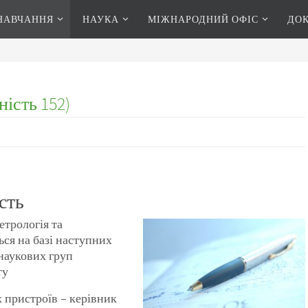
НАВЧАННЯ
НАУКА
МІЖНАРОДНИЙ ОФІС
ДО
ність 152)
сть
етрологія та
ся на базі наступних
 наукових груп
ту
 пристроїв – керівник