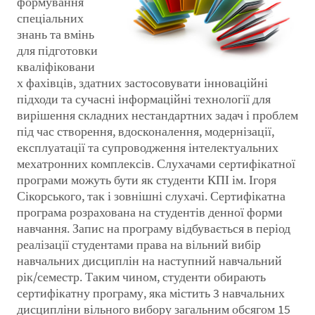
формування
спеціальних
знань та вмінь
для підготовки
кваліфіковани
х фахівців, здатних застосовувати інноваційні
підходи та сучасні інформаційні технології для
вирішення складних нестандартних задач і проблем
під час створення, вдосконалення, модернізації,
експлуатації та супроводження інтелектуальних
мехатронних комплексів. Слухачами сертифікатної
програми можуть бути як студенти КПІ ім. Ігоря
Сікорського, так і зовнішні слухачі. Сертифікатна
програма розрахована на студентів денної форми
навчання. Запис на програму відбувається в період
реалізації студентами права на вільний вибір
навчальних дисциплін на наступний навчальний
рік/семестр. Таким чином, студенти обирають
сертифікатну програму, яка містить 3 навчальних
дисципліни вільного вибору загальним обсягом 15