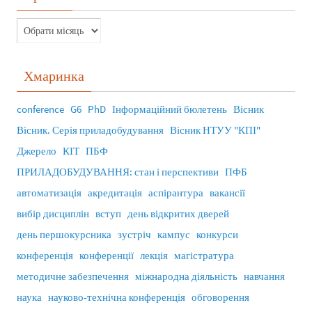
Хмаринка
conference
G6
PhD
Інформаційний бюлетень
Вісник
Вісник. Серія приладобудування
Вісник НТУУ "КПІ"
Джерело
КІТ
ПБФ
ПРИЛАДОБУДУВАННЯ: стан і перспективи
ПФБ
автоматизація
акредитація
аспірантура
вакансії
вибір дисциплін
вступ
день відкритих дверей
день першокурсника
зустріч
кампус
конкурси
конференція
конференції
лекція
магістратура
методичне забезпечення
міжнародна діяльність
навчання
наука
науково-технічна конференція
обговорення