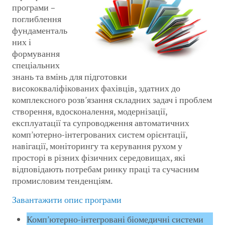
програми –
поглиблення
фундаменталь
них і
формування
спеціальних
знань та вмінь для підготовки
висококваліфікованих фахівців, здатних до
комплексного розв’язання складних задач і проблем
створення, вдосконалення, модернізації,
експлуатації та супроводження автоматичних
комп’ютерно-інтегрованих систем орієнтації,
навігації, моніторингу та керування рухом у
просторі в різних фізичних середовищах, які
відповідають потребам ринку праці та сучасним
промисловим тенденціям.
Завантажити опис програми
Комп’ютерно-інтегровані біомедичні системи