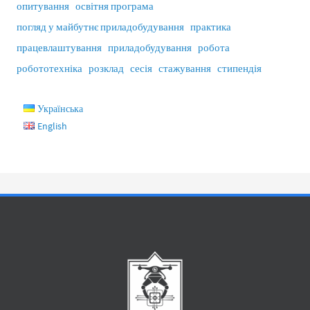
опитування
освітня програма
погляд у майбутнє приладобудування
практика
працевлаштування
приладобудування
робота
робототехніка
розклад
сесія
стажування
стипендія
Українська
English