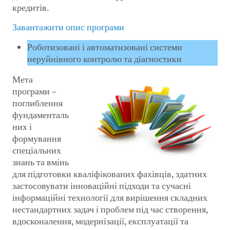
кредитів.
Завантажити опис програми
Роботизовані і автоматизовані системи
неруйнівного контролю та діагностики
Мета
програми –
поглиблення
фундаменталь
них і
формування
спеціальних
знань та вмінь
для підготовки кваліфікованих фахівців, здатних
застосовувати інноваційні підходи та сучасні
інформаційні технології для вирішення складних
нестандартних задач і проблем під час створення,
вдосконалення, модернізації, експлуатації та