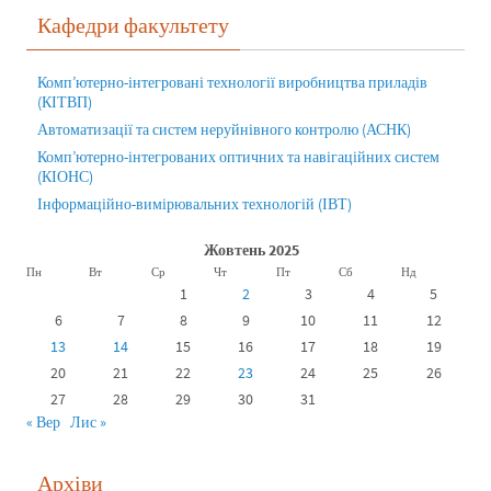
Кафедри факультету
Комп’ютерно-інтегровані технології виробництва приладів
(КІТВП)
Автоматизації та систем неруйнівного контролю (АСНК)
Комп’ютерно-інтегрованих оптичних та навігаційних систем
(КІОНС)
Інформаційно-вимірювальних технологій (ІВТ)
Жовтень 2025
Пн
Вт
Ср
Чт
Пт
Сб
Нд
1
2
3
4
5
6
7
8
9
10
11
12
13
14
15
16
17
18
19
20
21
22
23
24
25
26
27
28
29
30
31
« Вер
Лис »
Архіви