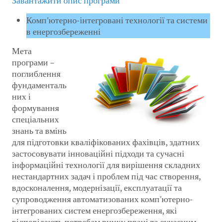
Завантажити опис програми
Комп’ютерно-інтегровані технології та системи
в енергозбереженні
Мета
програми –
поглиблення
фундаменталь
них і
формування
спеціальних
знань та вмінь
для підготовки кваліфікованих фахівців, здатних
застосовувати інноваційні підходи та сучасні
інформаційні технології для вирішення складних
нестандартних задач і проблем під час створення,
вдосконалення, модернізації, експлуатації та
супроводження автоматизованих комп’ютерно-
інтегрованих систем енергозбереження, які
відповідають потребам ринку праці та сучасним