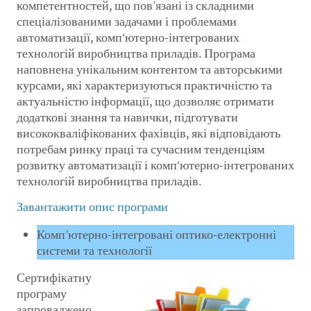
компетентностей, що пов’язані із складними
спеціалізованими задачами і проблемами
автоматизації, комп‘ютерно-інтегрованих
технологій виробництва приладів. Програма
наповнена унікальним контентом та авторськими
курсами, які характеризуються практичністю та
актуальністю інформації, що дозволяє отримати
додаткові знання та навички, підготувати
висококваліфікованих фахівців, які відповідають
потребам ринку праці та сучасним тенденціям
розвитку автоматизації і комп‘ютерно-інтегрованих
технологій виробництва приладів.
Завантажити опис програми
Комп’ютерно-інтегровані оптико-електронні
системи та технології
Сертифікатну
програму
запроваджено