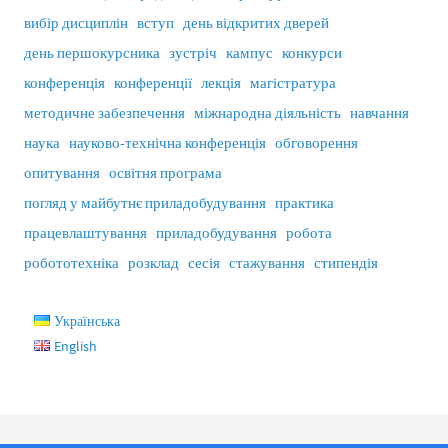
вибір дисциплін
вступ
день відкритих дверей
день першокурсника
зустріч
кампус
конкурси
конференція
конференції
лекція
магістратура
методичне забезпечення
міжнародна діяльність
навчання
наука
науково-технічна конференція
обговорення
опитування
освітня програма
погляд у майбутнє приладобудування
практика
працевлаштування
приладобудування
робота
робототехніка
розклад
сесія
стажування
стипендія
Українська
English