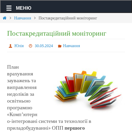
МЕНЮ
Навчання
Постакредитаційний моніторинг
Постакредитаційний моніторинг
Юлія
30.05.2024
Навчання
План
врахування
зауважень та
виправлення
недоліків за
освітньою
програмою
«Компʼютерн
о-інтегровані системи та технології в
приладобудуванні» ОПП
першого