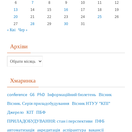
6
7
8
9
10
11
12
13
14
15
16
17
18
19
20
21
22
23
24
25
26
27
28
29
30
31
« Кві
Чер »
Архіви
Хмаринка
conference
G6
PhD
Інформаційний бюлетень
Вісник
Вісник. Серія приладобудування
Вісник НТУУ "КПІ"
Джерело
КІТ
ПБФ
ПРИЛАДОБУДУВАННЯ: стан і перспективи
ПФБ
автоматизація
акредитація
аспірантура
вакансії