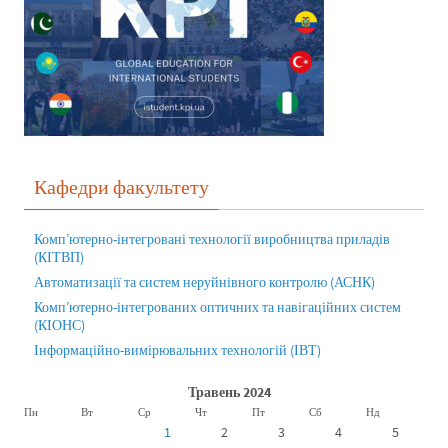
Кафедри факультету
Комп’ютерно-інтегровані технології виробництва приладів
(КІТВП)
Автоматизації та систем неруйнівного контролю (АСНК)
Комп’ютерно-інтегрованих оптичних та навігаційних систем
(КІОНС)
Інформаційно-вимірювальних технологій (ІВТ)
Травень 2024
Пн
Вт
Ср
Чт
Пт
Сб
Нд
1
2
3
4
5