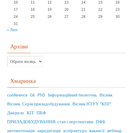
10
11
12
13
14
15
16
17
18
19
20
21
22
23
24
25
26
27
28
29
30
31
« Лип
Архіви
Хмаринка
conference
G6
PhD
Інформаційний бюлетень
Вісник
Вісник. Серія приладобудування
Вісник НТУУ "КПІ"
Джерело
КІТ
ПБФ
ПРИЛАДОБУДУВАННЯ: стан і перспективи
ПФБ
автоматизація
акредитація
аспірантура
вакансії
вебінар