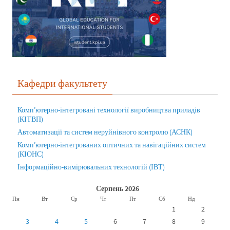
Кафедри факультету
Комп’ютерно-інтегровані технології виробництва приладів
(КІТВП)
Автоматизації та систем неруйнівного контролю (АСНК)
Комп’ютерно-інтегрованих оптичних та навігаційних систем
(КІОНС)
Інформаційно-вимірювальних технологій (ІВТ)
Серпень 2026
Пн
Вт
Ср
Чт
Пт
Сб
Нд
1
2
3
4
5
6
7
8
9