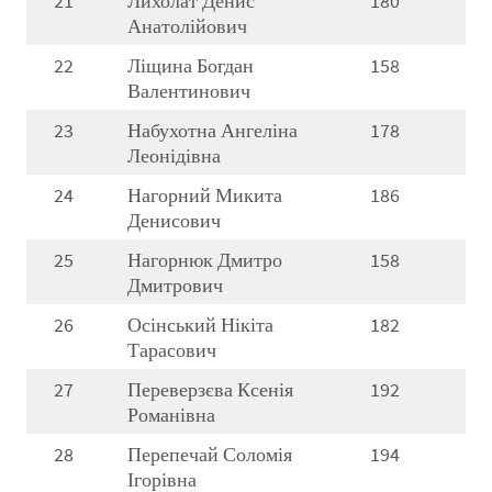
21
Лихолат Денис
180
Анатолійович
22
Ліщина Богдан
158
Валентинович
23
Набухотна Ангеліна
178
Леонідівна
24
Нагорний Микита
186
Денисович
25
Нагорнюк Дмитро
158
Дмитрович
26
Осінський Нікіта
182
Тарасович
27
Переверзєва Ксенія
192
Романівна
28
Перепечай Соломія
194
Ігорівна