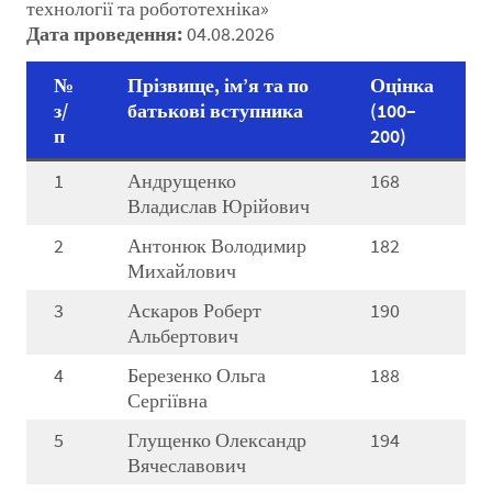
технології та робототехніка»
Дата проведення:
04.08.2026
№
Прізвище, ім’я та по
Оцінка
з/
батькові вступника
(100–
п
200)
1
Андрущенко
168
Владислав Юрійович
2
Антонюк Володимир
182
Михайлович
3
Аскаров Роберт
190
Альбертович
4
Березенко Ольга
188
Сергіївна
5
Глущенко Олександр
194
Вячеславович