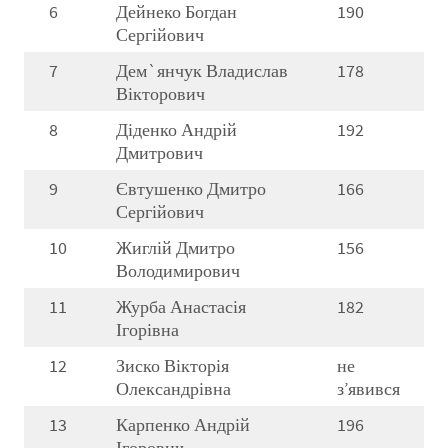
6
Дейнеко Богдан
190
Сергійович
7
Дем`янчук Владислав
178
Вікторович
8
Діденко Андрій
192
Дмитрович
9
Євтушенко Дмитро
166
Сергійович
10
Жиглій Дмитро
156
Володимирович
11
Журба Анастасія
182
Ігорівна
12
Зиско Вікторія
не
Олександрівна
з’явився
13
Карпенко Андрій
196
Ігорович