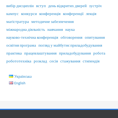
вибір дисциплін
вступ
день відкритих дверей
зустріч
кампус
конкурси
конференція
конференції
лекція
магістратура
методичне забезпечення
міжнародна діяльність
навчання
наука
науково-технічна конференція
обговорення
опитування
освітня програма
погляд у майбутнє приладобудування
практика
працевлаштування
приладобудування
робота
робототехніка
розклад
сесія
стажування
стипендія
Українська
English