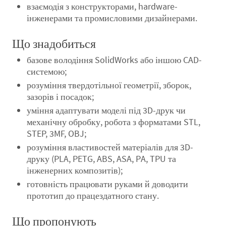
взаємодія з конструкторами, hardware-
інженерами та промисловими дизайнерами.
Що знадобиться
базове володіння SolidWorks або іншою CAD-
системою;
розуміння твердотільної геометрії, зборок,
зазорів і посадок;
уміння адаптувати моделі під 3D-друк чи
механічну обробку, робота з форматами STL,
STEP, 3MF, OBJ;
розуміння властивостей матеріалів для 3D-
друку (PLA, PETG, ABS, ASA, PA, TPU та
інженерних композитів);
готовність працювати руками й доводити
прототип до працездатного стану.
Що пропонують