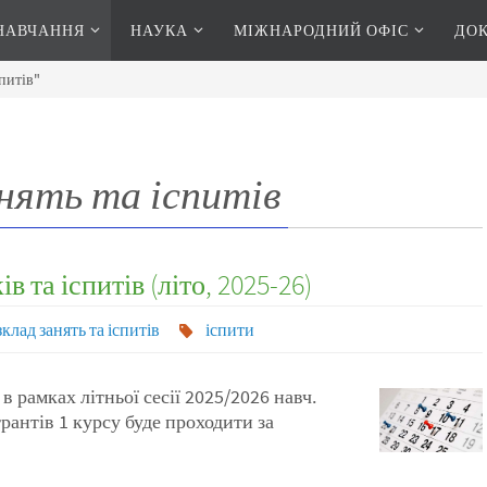
НАВЧАННЯ
НАУКА
МІЖНАРОДНИЙ ОФІС
ДО
спитів"
нять та іспитів
 та іспитів (літо, 2025-26)
клад занять та іспитів
іспити
 в рамках літньої сесії 2025/2026 навч.
трантів 1 курсу буде проходити за