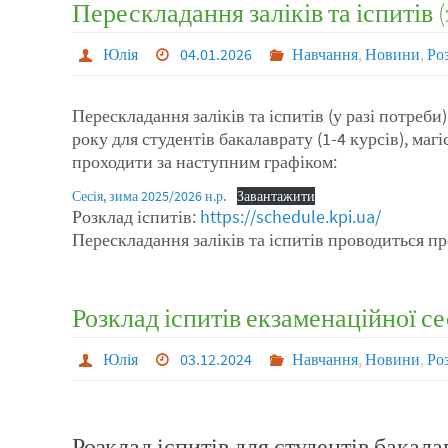
Перескладання заліків та іспитів (
Юлія
04.01.2026
Навчання
,
Новини
,
Роз
Перескладання заліків та іспитів (у разі потреби)
року для студентів бакалаврату (1-4 курсів), магі
проходити за наступним графіком:
Сесія, зима 2025/2026 н.р.
Завантажити
Розклад іспитів:
https://schedule.kpi.ua/
Перескладання заліків та іспитів проводиться пр
Розклад іспитів екзаменаційної сес
Юлія
03.12.2024
Навчання
,
Новини
,
Роз
Розклад іспитів для студентів бакала