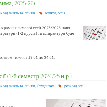
зима, 2025-26)
клад занять та іспитів
іспити
,
сесія
 в рамках зимової сесії 2025/2026 навч.
стратури (1-2 курсів) та аспірантури буде
отягом тижня з 19.01 по 24.01.
ії (1-й семестр 2024/25 н.р.)
клад занять та іспитів
,
Студентам
розклад сесії
врату: