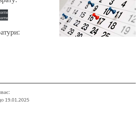
жити
жити
ратури:
иває:
до 19.01.2025