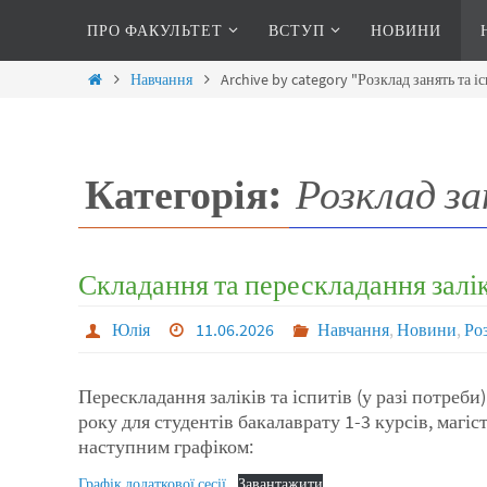
ПРО ФАКУЛЬТЕТ
ВСТУП
НОВИНИ
Навчання
Archive by category "Розклад занять та і
Категорія:
Розклад за
Складання та перескладання заліків
Юлія
11.06.2026
Навчання
,
Новини
,
Роз
Перескладання заліків та іспитів (у разі потреби)
року для студентів бакалаврату 1-3 курсів, магіс
наступним графіком:
Графік додаткової сесії
Завантажити