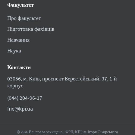
Факультет
Про факультет
Підготовка фахівців
Навчання
Наука
Контакти
03056, м. Київ, проспект Берестейський, 37, 1-й
корпус
(044) 204-96-17
frie@kpi.ua
© 2026 Всі права захищено | ФРП, КПІ ім. Ігоря Сікорського