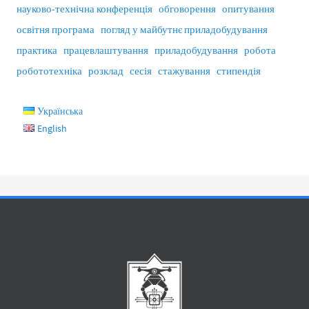
науково-технічна конференція
обговорення
опитування
освітня програма
погляд у майбутнє приладобудування
практика
працевлаштування
приладобудування
робота
робототехніка
розклад
сесія
стажування
стипендія
Українська
English