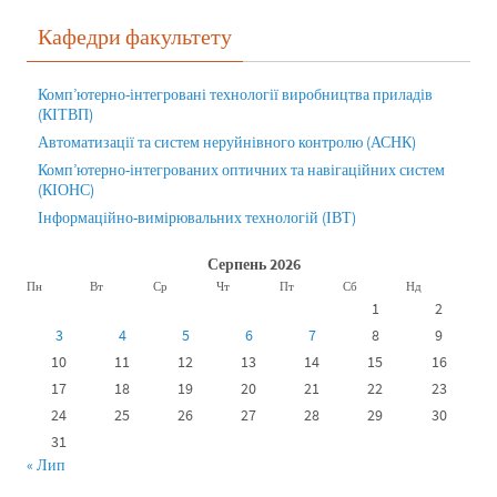
Кафедри факультету
Комп’ютерно-інтегровані технології виробництва приладів
(КІТВП)
Автоматизації та систем неруйнівного контролю (АСНК)
Комп’ютерно-інтегрованих оптичних та навігаційних систем
(КІОНС)
Інформаційно-вимірювальних технологій (ІВТ)
Серпень 2026
Пн
Вт
Ср
Чт
Пт
Сб
Нд
1
2
3
4
5
6
7
8
9
10
11
12
13
14
15
16
17
18
19
20
21
22
23
24
25
26
27
28
29
30
31
« Лип