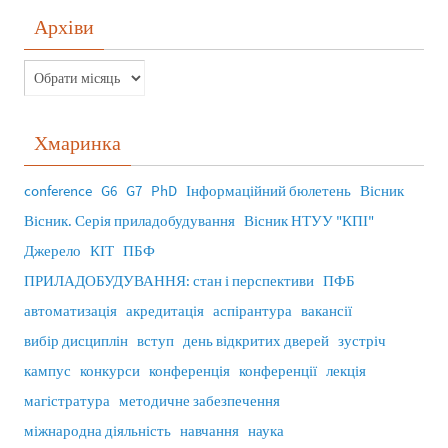
Архіви
Хмаринка
conference
G6
G7
PhD
Інформаційний бюлетень
Вісник
Вісник. Серія приладобудування
Вісник НТУУ "КПІ"
Джерело
КІТ
ПБФ
ПРИЛАДОБУДУВАННЯ: стан і перспективи
ПФБ
автоматизація
акредитація
аспірантура
вакансії
вибір дисциплін
вступ
день відкритих дверей
зустріч
кампус
конкурси
конференція
конференції
лекція
магістратура
методичне забезпечення
міжнародна діяльність
навчання
наука