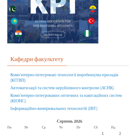
Кафедри факультету
Комп’ютерно-інтегровані технології виробництва приладів
(КІТВП)
Автоматизації та систем неруйнівного контролю (АСНК)
Комп’ютерно-інтегрованих оптичних та навігаційних систем
(КІОНС)
Інформаційно-вимірювальних технологій (ІВТ)
Серпень 2026
Пн
Вт
Ср
Чт
Пт
Сб
Нд
1
2