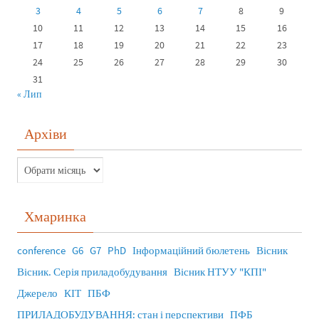
3
4
5
6
7
8
9
10
11
12
13
14
15
16
17
18
19
20
21
22
23
24
25
26
27
28
29
30
31
« Лип
Архіви
Хмаринка
conference
G6
G7
PhD
Інформаційний бюлетень
Вісник
Вісник. Серія приладобудування
Вісник НТУУ "КПІ"
Джерело
КІТ
ПБФ
ПРИЛАДОБУДУВАННЯ: стан і перспективи
ПФБ