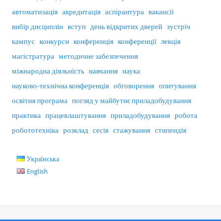
автоматизація
акредитація
аспірантура
вакансії
вибір дисциплін
вступ
день відкритих дверей
зустріч
кампус
конкурси
конференція
конференції
лекція
магістратура
методичне забезпечення
міжнародна діяльність
навчання
наука
науково-технічна конференція
обговорення
опитування
освітня програма
погляд у майбутнє приладобудування
практика
працевлаштування
приладобудування
робота
робототехніка
розклад
сесія
стажування
стипендія
Українська
English