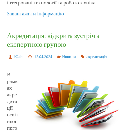
інтегровані технології та робототехніка
Завантажити інформацію
Акредитація: відкрита зустріч з
експертною групою
Юлія
12.04.2024
Новини
акредитація
В
рамк
ах
акре
дита
ції
освіт
ньої
пргр