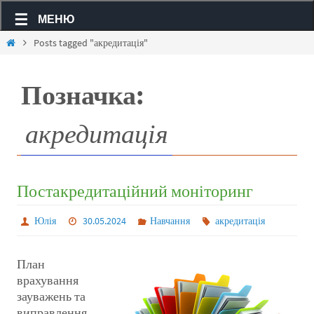
МЕНЮ
Posts tagged "акредитація"
Позначка:
акредитація
Постакредитаційний моніторинг
Юлія
30.05.2024
Навчання
акредитація
План
врахування
зауважень та
виправлення