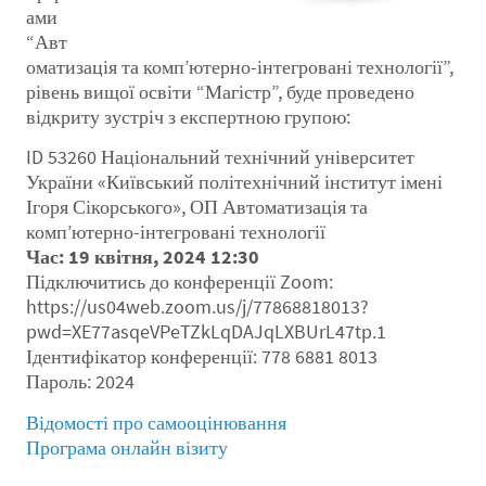
ами
“Авт
оматизація та комп’ютерно-інтегровані технології”,
рівень вищої освіти “Магістр”, буде проведено
відкриту зустріч з експертною групою:
ID 53260 Національний технічний університет
України «Київський політехнічний інститут імені
Ігоря Сікорського», ОП Автоматизація та
комп’ютерно-інтегровані технології
Час: 19 квітня, 2024 12:30
Підключитись до конференції Zoom:
https://us04web.zoom.us/j/77868818013?
pwd=XE77asqeVPeTZkLqDAJqLXBUrL47tp.1
Ідентифікатор конференції: 778 6881 8013
Пароль: 2024
Відомості про самооцінювання
Програма онлайн візиту