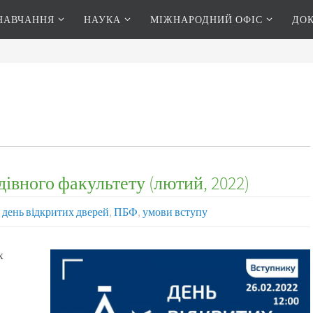
НАВЧАННЯ
НАУКА
МІЖНАРОДНИЙ ОФІС
ДО
івного факультету (лютий, 2022)
день відкритих дверей
,
ПБФ
,
умови вступу
х