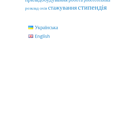
робототехніка
стипендія
стажування
розклад
сесія
Українська
English