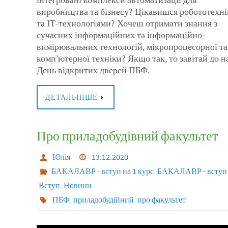
виробництва та бізнесу? Цікавишся робототехн
та ІТ-технологіями? Хочеш отримати знання з
сучасних інформаційних та інформаційно-
вимірювальних технологій, мікропроцесорної та
комп’ютерної техніки? Якщо так, то завітай до н
День відкритих дверей ПБФ.
ДЕТАЛЬНІШЕ
Про приладобудівний факультет
Юлія
13.12.2020
БАКАЛАВР - вступ на 1 курс
,
БАКАЛАВР - вступ н
Вступ
,
Новини
ПБФ
,
приладобудійний
,
про факультет