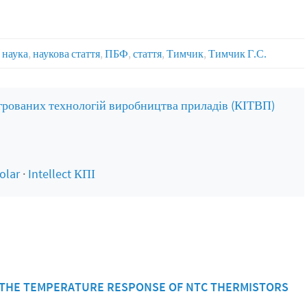
наука
,
наукова стаття
,
ПБФ
,
стаття
,
Тимчик
,
Тимчик Г.С.
грованих технологій виробництва приладів (КІТВП)
olar
·
Intellect КПІ
 THE TEMPERATURE RESPONSE OF NTC THERMISTORS