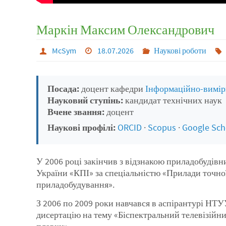
Маркін Максим Олександрович
McSym
18.07.2026
Наукові роботи
Посада:
доцент кафедри
Інформаційно-вимір
Науковий ступінь:
кандидат технічних наук
Вчене звання:
доцент
Наукові профілі:
ORCID
·
Scopus
·
Google Sch
У 2006 році закінчив з відзнакою приладобудівн
України «КПІ» за спеціальністю «Прилади точної
приладобудування».
З 2006 по 2009 роки навчався в аспірантурі НТУ
дисертацію на тему «Біспектральний телевізійни