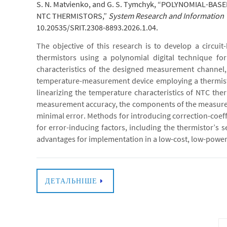
S. N. Matvienko, and G. S. Tymchyk, “POLYNOMIAL-B
NTC THERMISTORS,”
System Research and Information 
10.20535/SRIT.2308-8893.2026.1.04.
The objective of this research is to develop a circuit
thermistors using a polynomial digital technique for
characteristics of the designed measurement channel
temperature-measurement device employing a thermist
linearizing the temperature characteristics of NTC th
measurement accuracy, the components of the measurem
minimal error. Methods for introducing correction-coef
for error-inducing factors, including the thermistor’s 
advantages for implementation in a low-cost, low-power
ДЕТАЛЬНІШЕ