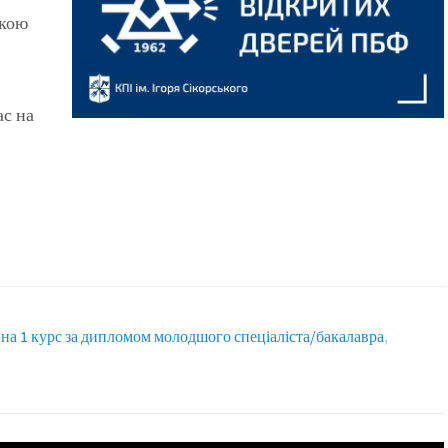
ікою
ас на
а 1 курс за дипломом молодшого спеціаліста/бакалавра
,