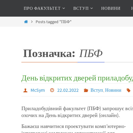
ПРО ФАКУЛЬТЕТ
ВСТУП
НОВИНИ
Posts tagged "ПБФ"
Позначка:
ПБФ
День відкритих дверей приладобуд
McSym
22.02.2022
Вступ
,
Новини
Приладобудівний факультет (ПБФ) запрошує всі
охочих на День відкритих дверей (онлайн).
Бажаєш навчитися проектувати комп’ютерно-
інтегровані комплекси автоматизації для