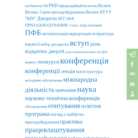
PhD
Вісник
G6
conference
Інформаційний бюлетень
Вісник. Серія приладобудування
Вісник НТУУ
Джерело
"КПІ"
КІТ
ПБФ
ПРИЛАДОБУДУВАННЯ: стан і перспективи
ПФБ
автоматизація
аспірантура
акредитація
вступ
день
вакансії
вибір дисциплін
відкритих дверей
зустріч
день першокурсника
конференція
конкурси
кампус
конференції
лекція
магістратура
міжнародна
методичне забезпечення
наука
діяльність
навчання
науково-технічна конференція
опитування
освітня
обговорення
програма
погляд у майбутнє
практика
приладобудування
працевлаштування
приладобудування
робота