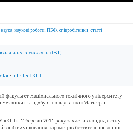
наука
,
наукові роботи
,
ПБФ
,
співробітники
,
статті
ювальних технологій (ІВТ)
olar
·
Intellect КПІ
ий факультет Національного технічного університету
 механіки» та здобув кваліфікацію «Магістр з
У «КПІ». У березні 2011 року захистив кандидатську
й засіб вимірювання параметрів безтигельної зонної