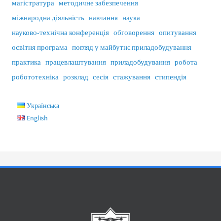
магістратура
методичне забезпечення
міжнародна діяльність
навчання
наука
науково-технічна конференція
обговорення
опитування
освітня програма
погляд у майбутнє приладобудування
практика
працевлаштування
приладобудування
робота
робототехніка
розклад
сесія
стажування
стипендія
Українська
English