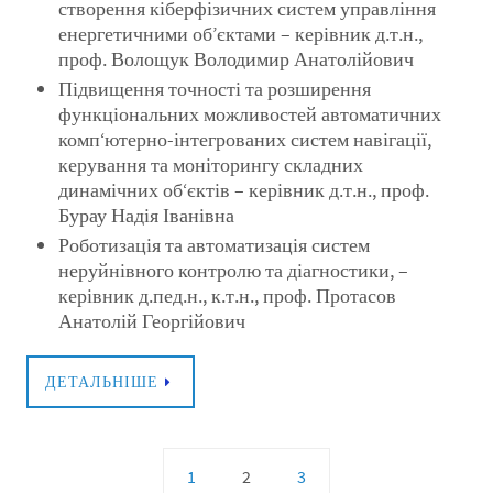
створення кіберфізичних систем управління
енергетичними об’єктами – керівник д.т.н.,
проф. Волощук Володимир Анатолійович
Підвищення точності та розширення
функціональних можливостей автоматичних
комп‘ютерно-інтегрованих систем навігації,
керування та моніторингу складних
динамічних об‘єктів – керівник д.т.н., проф.
Бурау Надія Іванівна
Роботизація та автоматизація систем
неруйнівного контролю та діагностики, –
керівник д.пед.н., к.т.н., проф. Протасов
Анатолій Георгійович
ДЕТАЛЬНІШЕ
1
2
3