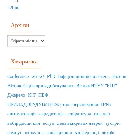
31
« Лип
Архіви
Хмаринка
conference
G6
G7
PhD
Інформаційний бюлетень
Вісник
Вісник. Серія приладобудування
Вісник НТУУ "КПІ"
Джерело
КІТ
ПБФ
ПРИЛАДОБУДУВАННЯ: стан і перспективи
ПФБ
автоматизація
акредитація
аспірантура
вакансії
вибір дисциплін
вступ
день відкритих дверей
зустріч
кампус
конкурси
конференція
конференції
лекція