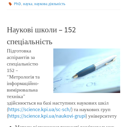
,
,
PhD
наука
наукова діяльність
Наукові школи – 152
спеціальність
Підготовка
аспірантів за
спеціальністю
152 –
“Метрологія та
інформаційно-
вимірювальна
техніка”
здійснюється на базі наступних наукових шкіл
(
https://science.kpi.ua/sc-sch/
) та наукових груп
(
https://science.kpi.ua/naukovi-grupi
) університету
Методи підвищення точності вимірювальних