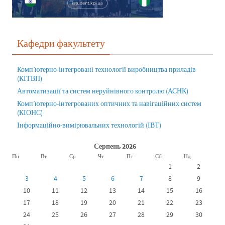
Кафедри факультету
Комп’ютерно-інтегровані технології виробництва приладів
(КІТВП)
Автоматизації та систем неруйнівного контролю (АСНК)
Комп’ютерно-інтегрованих оптичних та навігаційних систем
(КІОНС)
Інформаційно-вимірювальних технологій (ІВТ)
Серпень 2026
Пн
Вт
Ср
Чт
Пт
Сб
Нд
1
2
3
4
5
6
7
8
9
10
11
12
13
14
15
16
17
18
19
20
21
22
23
24
25
26
27
28
29
30