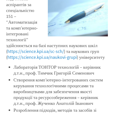
аспірантів за
спеціальністю
151 –
“Автоматизація
та комп’ютерно-
інтегровані
технології”
здійснюється на базі наступних наукових шкіл
(
https://science.kpi.ua/sc-sch/
) та наукових груп
(
https://science.kpi.ua/naukovi-grupi
) університету
Лабораторія ТОНТОР технологій – керівник
д.т.н., проф. Тимчик Григорій Семенович
Створення комп’ютерно-інтегрованих систем
керування технологічними процесами та
виробництвами для забезпечення якості
продукції та ресурсозбереження – керівник
д.т.н., проф. Жученко Анатолій Іванович
Розроблення підходів, методів та засобів зі