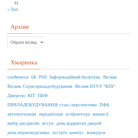
31
« Лип
Архіви
Хмаринка
conference
G6
PhD
Інформаційний бюлетень
Вісник
Вісник. Серія приладобудування
Вісник НТУУ "КПІ"
Джерело
КІТ
ПБФ
ПРИЛАДОБУДУВАННЯ: стан і перспективи
ПФБ
автоматизація
акредитація
аспірантура
вакансії
вибір дисциплін
вступ
день відкритих дверей
день першокурсника
зустріч
кампус
конкурси