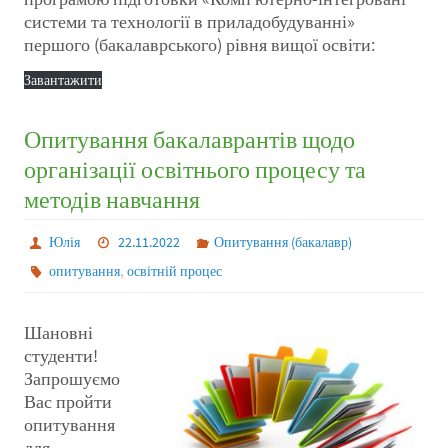
системи та технології в приладобудуванні»
першого (бакалаврського) рівня вищої освіти:
Завантажити
Опитування бакалаврантів щодо
організації освітнього процесу та
методів навчання
Юлія
22.11.2022
Опитування (бакалавр)
,
опитування
освітній процес
Шановні
студенти!
Запрошуємо
Вас пройти
опитування
для