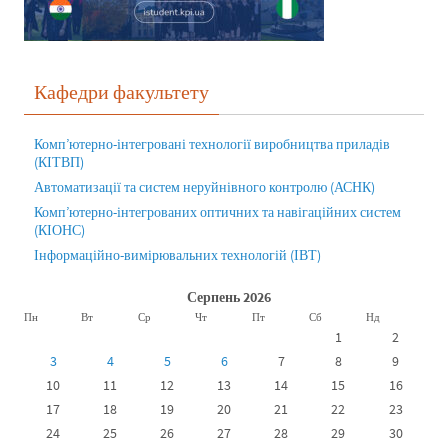
Кафедри факультету
Комп’ютерно-інтегровані технології виробництва приладів
(КІТВП)
Автоматизації та систем неруйнівного контролю (АСНК)
Комп’ютерно-інтегрованих оптичних та навігаційних систем
(КІОНС)
Інформаційно-вимірювальних технологій (ІВТ)
Серпень 2026
Пн
Вт
Ср
Чт
Пт
Сб
Нд
1
2
3
4
5
6
7
8
9
10
11
12
13
14
15
16
17
18
19
20
21
22
23
24
25
26
27
28
29
30