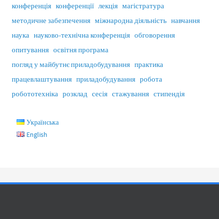
конференція
конференції
лекція
магістратура
методичне забезпечення
міжнародна діяльність
навчання
наука
науково-технічна конференція
обговорення
опитування
освітня програма
погляд у майбутнє приладобудування
практика
працевлаштування
приладобудування
робота
робототехніка
розклад
сесія
стажування
стипендія
Українська
English