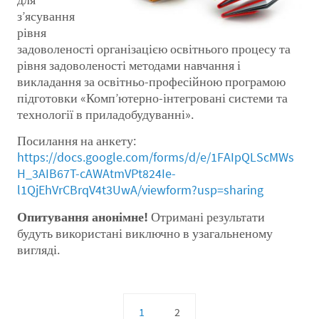
з’ясування
рівня
задоволеності організацією освітнього процесу та
рівня задоволеності методами навчання і
викладання за освітньо-професійною програмою
підготовки «Комп’ютерно-інтегровані системи та
технології в приладобудуванні».
Посилання на анкету:
https://docs.google.com/forms/d/e/1FAIpQLScMWs
H_3AIB67T-cAWAtmVPt824Ie-
l1QjEhVrCBrqV4t3UwA/viewform?usp=sharing
Опитування анонімне!
Отримані результати
будуть використані виключно в узагальненому
вигляді.
1
2