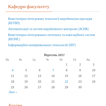
Кафедри факультету
Комп’ютерно-інтегровані технології виробництва приладів
(КІТВП)
Автоматизації та систем неруйнівного контролю (АСНК)
Комп’ютерно-інтегрованих оптичних та навігаційних систем
(КІОНС)
Інформаційно-вимірювальних технологій (ІВТ)
Вересень 2017
Пн
Вт
Ср
Чт
Пт
Сб
Нд
1
2
3
4
5
6
7
8
9
10
11
12
13
14
15
16
17
18
19
20
21
22
23
24
25
26
27
28
29
30
Лют »
Архіви