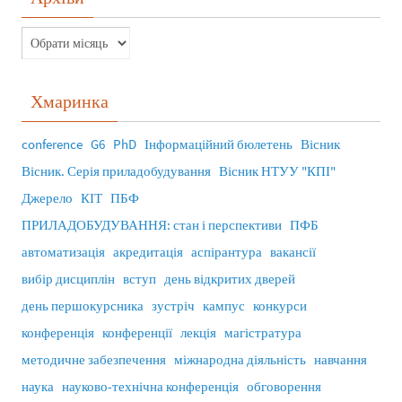
Хмаринка
conference
G6
PhD
Інформаційний бюлетень
Вісник
Вісник. Серія приладобудування
Вісник НТУУ "КПІ"
Джерело
КІТ
ПБФ
ПРИЛАДОБУДУВАННЯ: стан і перспективи
ПФБ
автоматизація
акредитація
аспірантура
вакансії
вибір дисциплін
вступ
день відкритих дверей
день першокурсника
зустріч
кампус
конкурси
конференція
конференції
лекція
магістратура
методичне забезпечення
міжнародна діяльність
навчання
наука
науково-технічна конференція
обговорення