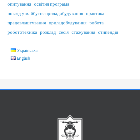
опитування
освітня програма
погляд у майбутнє приладобудування
практика
працевлаштування
приладобудування
робота
робототехніка
розклад
сесія
стажування
стипендія
Українська
English