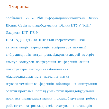
Хмаринка
conference
G6
G7
PhD
Інформаційний бюлетень
Вісник
Вісник. Серія приладобудування
Вісник НТУУ "КПІ"
Джерело
КІТ
ПБФ
ПРИЛАДОБУДУВАННЯ: стан і перспективи
ПФБ
автоматизація
акредитація
аспірантура
вакансії
вибір дисциплін
вступ
день відкритих дверей
зустріч
кампус
конкурси
конференція
конференції
лекція
магістратура
методичне забезпечення
міжнародна діяльність
навчання
наука
науково-технічна конференція
обговорення
опитування
освітня програма
погляд у майбутнє приладобудування
практика
працевлаштування
приладобудування
робота
робототехніка
розклад
сесія
стажування
стипендія