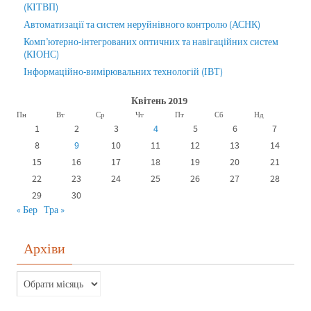
(КІТВП)
Автоматизації та систем неруйнівного контролю (АСНК)
Комп’ютерно-інтегрованих оптичних та навігаційних систем
(КІОНС)
Інформаційно-вимірювальних технологій (ІВТ)
Квітень 2019
Пн
Вт
Ср
Чт
Пт
Сб
Нд
1
2
3
4
5
6
7
8
9
10
11
12
13
14
15
16
17
18
19
20
21
22
23
24
25
26
27
28
29
30
« Бер
Тра »
Архіви