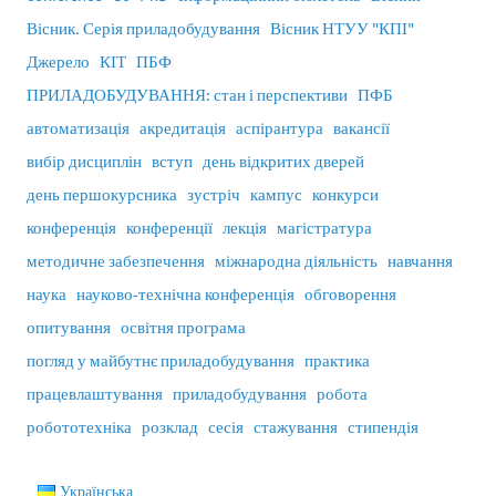
Вісник. Серія приладобудування
Вісник НТУУ "КПІ"
Джерело
КІТ
ПБФ
ПРИЛАДОБУДУВАННЯ: стан і перспективи
ПФБ
автоматизація
акредитація
аспірантура
вакансії
вибір дисциплін
вступ
день відкритих дверей
день першокурсника
зустріч
кампус
конкурси
конференція
конференції
лекція
магістратура
методичне забезпечення
міжнародна діяльність
навчання
наука
науково-технічна конференція
обговорення
опитування
освітня програма
погляд у майбутнє приладобудування
практика
працевлаштування
приладобудування
робота
робототехніка
розклад
сесія
стажування
стипендія
Українська