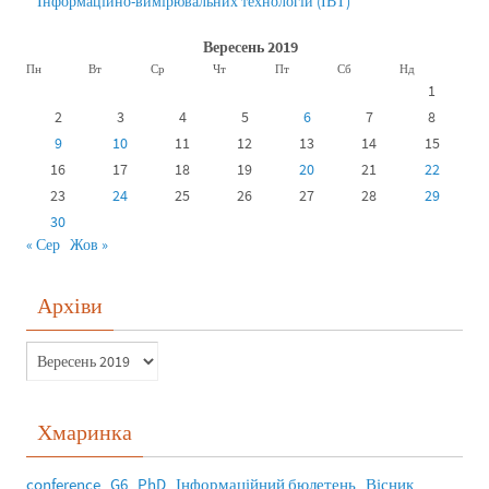
Інформаційно-вимірювальних технологій (ІВТ)
Вересень 2019
Пн
Вт
Ср
Чт
Пт
Сб
Нд
1
2
3
4
5
6
7
8
9
10
11
12
13
14
15
16
17
18
19
20
21
22
23
24
25
26
27
28
29
30
« Сер
Жов »
Архіви
Хмаринка
conference
G6
PhD
Інформаційний бюлетень
Вісник