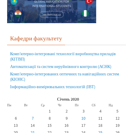
Кафедри факультету
Комп’ютерно-інтегровані технології виробництва приладів
(КІТВП)
Автоматизації та систем неруйнівного контролю (АСНК)
Комп’ютерно-інтегрованих оптичних та навігаційних систем
(КІОНС)
Інформаційно-вимірювальних технологій (ІВТ)
Січень 2020
Пн
Вт
Ср
Чт
Пт
Сб
Нд
1
2
3
4
5
6
7
8
9
10
11
12
13
14
15
16
17
18
19
20
21
22
23
24
25
26