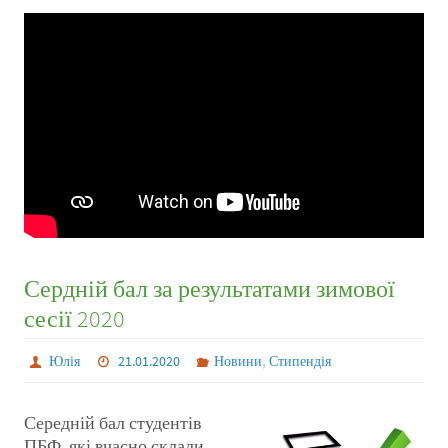
Сердній бал за результатами зимової
сесії 2020
,
Юлія
21.01.2020
Новини
Стипендія
Середній бал студентів
ПБФ, які вчасно склали