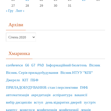
27
28
29
30
31
« Гру
Лют »
Архіви
Хмаринка
conference
G6
G7
PhD
Інформаційний бюлетень
Вісник
Вісник. Серія приладобудування
Вісник НТУУ "КПІ"
Джерело
КІТ
ПБФ
ПРИЛАДОБУДУВАННЯ: стан і перспективи
ПФБ
автоматизація
акредитація
аспірантура
вакансії
вибір дисциплін
вступ
день відкритих дверей
зустріч
кампус
конкурси
конференція
конференції
лекція