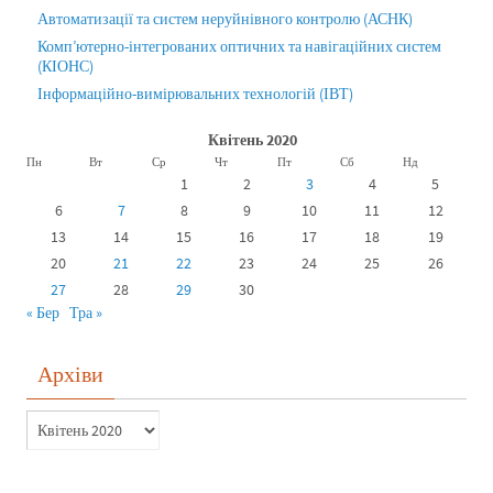
Автоматизації та систем неруйнівного контролю (АСНК)
Комп’ютерно-інтегрованих оптичних та навігаційних систем
(КІОНС)
Інформаційно-вимірювальних технологій (ІВТ)
Квітень 2020
Пн
Вт
Ср
Чт
Пт
Сб
Нд
1
2
3
4
5
6
7
8
9
10
11
12
13
14
15
16
17
18
19
20
21
22
23
24
25
26
27
28
29
30
« Бер
Тра »
Архіви