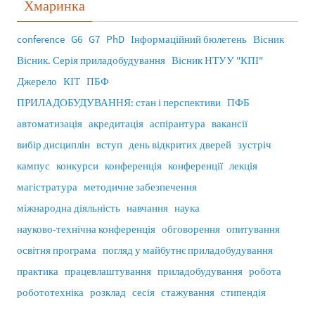
Хмаринка
conference
G6
G7
PhD
Інформаційний бюлетень
Вісник
Вісник. Серія приладобудування
Вісник НТУУ "КПІ"
Джерело
КІТ
ПБФ
ПРИЛАДОБУДУВАННЯ: стан і перспективи
ПФБ
автоматизація
акредитація
аспірантура
вакансії
вибір дисциплін
вступ
день відкритих дверей
зустріч
кампус
конкурси
конференція
конференції
лекція
магістратура
методичне забезпечення
міжнародна діяльність
навчання
наука
науково-технічна конференція
обговорення
опитування
освітня програма
погляд у майбутнє приладобудування
практика
працевлаштування
приладобудування
робота
робототехніка
розклад
сесія
стажування
стипендія