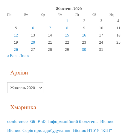
Жовтень 2020
Пн
Вт
Ср
Чт
Пт
Сб
Нд
1
2
3
4
5
6
7
8
9
10
11
12
13
14
15
16
17
18
19
20
21
22
23
24
25
26
27
28
29
30
31
« Вер
Лис »
Архіви
Хмаринка
conference
G6
PhD
Інформаційний бюлетень
Вісник
Вісник. Серія приладобудування
Вісник НТУУ "КПІ"