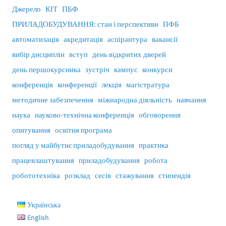
Джерело
КІТ
ПБФ
ПРИЛАДОБУДУВАННЯ: стан і перспективи
ПФБ
автоматизація
акредитація
аспірантура
вакансії
вибір дисциплін
вступ
день відкритих дверей
день першокурсника
зустріч
кампус
конкурси
конференція
конференції
лекція
магістратура
методичне забезпечення
міжнародна діяльність
навчання
наука
науково-технічна конференція
обговорення
опитування
освітня програма
погляд у майбутнє приладобудування
практика
працевлаштування
приладобудування
робота
робототехніка
розклад
сесія
стажування
стипендія
Українська
English