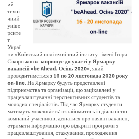
ий
техні
чний
уніве
рсите
т
Украї
ни «Київський політехнічний інститут імені Ігоря
Сікорського»
запрошує до участі у Ярмарку
вакансій «be Ahead. Осінь 2020»
, який
проводитиметься
з 16 по 20 листопада 2020 року
on-line.
На Ярмарку будуть представлені
підприємства та організації, що зацікавлені у
працевлаштуванні перспективних студентів та
молодих спеціалістів. Під час Ярмарку студенти
матимуть можливість: ознайомитись із діяльністю
компаній-учасників, дізнатися про наявні вакансії,
отримати інформацію про відкриті програми з
працевлаштування, стажування, проходження