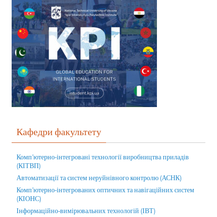
Кафедри факультету
Комп’ютерно-інтегровані технології виробництва приладів
(КІТВП)
Автоматизації та систем неруйнівного контролю (АСНК)
Комп’ютерно-інтегрованих оптичних та навігаційних систем
(КІОНС)
Інформаційно-вимірювальних технологій (ІВТ)