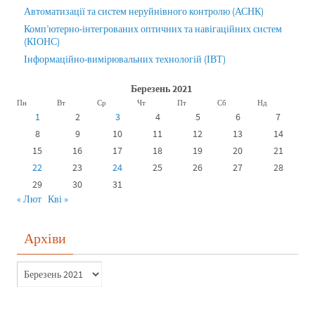
Автоматизації та систем неруйнівного контролю (АСНК)
Комп’ютерно-інтегрованих оптичних та навігаційних систем
(КІОНС)
Інформаційно-вимірювальних технологій (ІВТ)
Березень 2021
Пн
Вт
Ср
Чт
Пт
Сб
Нд
1
2
3
4
5
6
7
8
9
10
11
12
13
14
15
16
17
18
19
20
21
22
23
24
25
26
27
28
29
30
31
« Лют
Кві »
Архіви