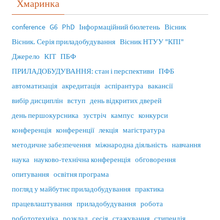
Хмаринка
conference
G6
PhD
Інформаційний бюлетень
Вісник
Вісник. Серія приладобудування
Вісник НТУУ "КПІ"
Джерело
КІТ
ПБФ
ПРИЛАДОБУДУВАННЯ: стан і перспективи
ПФБ
автоматизація
акредитація
аспірантура
вакансії
вибір дисциплін
вступ
день відкритих дверей
день першокурсника
зустріч
кампус
конкурси
конференція
конференції
лекція
магістратура
методичне забезпечення
міжнародна діяльність
навчання
наука
науково-технічна конференція
обговорення
опитування
освітня програма
погляд у майбутнє приладобудування
практика
працевлаштування
приладобудування
робота
робототехніка
розклад
сесія
стажування
стипендія