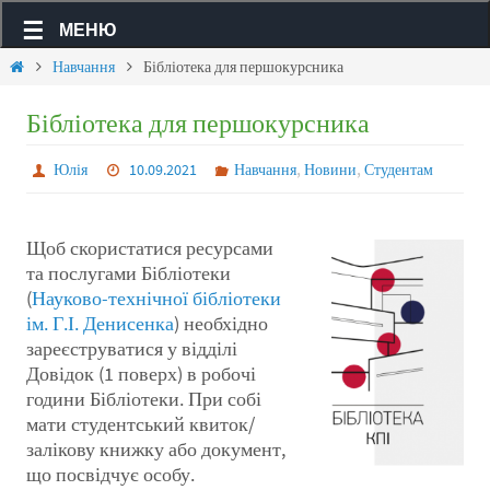
МЕНЮ
Навчання
Бібліотека для першокурсника
Бібліотека для першокурсника
,
,
Юлія
10.09.2021
Навчання
Новини
Студентам
Щоб скористатися ресурсами
та послугами Бібліотеки
(
Науково-технічної бібліотеки
ім. Г.І. Денисенка
) необхідно
зареєструватися у відділі
Довідок (1 поверх) в робочі
години Бібліотеки. При собі
мати студентський квиток/
залікову книжку або документ,
що посвідчує особу.