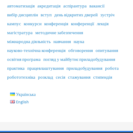
автоматизація
акредитація
аспірантура
вакансії
вибір дисциплін
вступ
день відкритих дверей
зустріч
кампус
конкурси
конференція
конференції
лекція
магістратура
методичне забезпечення
міжнародна діяльність
навчання
наука
науково-технічна конференція
обговорення
опитування
освітня програма
погляд у майбутнє приладобудування
практика
працевлаштування
приладобудування
робота
робототехніка
розклад
сесія
стажування
стипендія
Українська
English