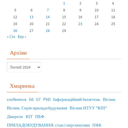
1
2
3
4
5
6
7
8
9
10
11
12
13
14
15
16
17
18
19
20
21
22
23
24
25
26
27
28
29
« Січ
Бер »
Архіви
Хмаринка
conference
G6
G7
PhD
Інформаційний бюлетень
Вісник
Вісник. Серія приладобудування
Вісник НТУУ "КПІ"
Джерело
КІТ
ПБФ
ПРИЛАДОБУДУВАННЯ: стан і перспективи
ПФБ