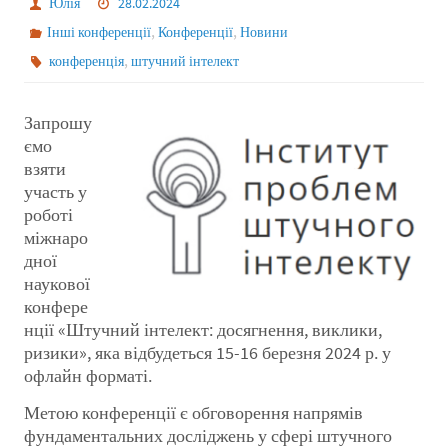
Юлія
28.02.2024
,
,
Інші конференції
Конференції
Новини
,
конференція
штучний інтелект
Запрошу
ємо
взяти
участь у
роботі
міжнаро
дної
наукової
конфере
нції «Штучний інтелект: досягнення, виклики,
ризики», яка відбудеться 15-16 березня 2024 р. у
офлайн форматі.
Метою конференції є обговорення напрямів
фундаментальних досліджень у сфері штучного