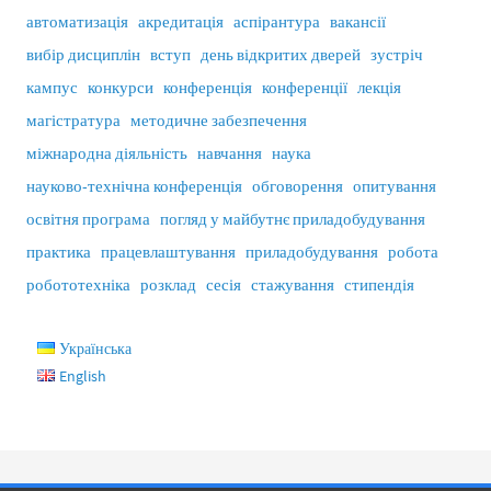
автоматизація
акредитація
аспірантура
вакансії
вибір дисциплін
вступ
день відкритих дверей
зустріч
кампус
конкурси
конференція
конференції
лекція
магістратура
методичне забезпечення
міжнародна діяльність
навчання
наука
науково-технічна конференція
обговорення
опитування
освітня програма
погляд у майбутнє приладобудування
практика
працевлаштування
приладобудування
робота
робототехніка
розклад
сесія
стажування
стипендія
Українська
English