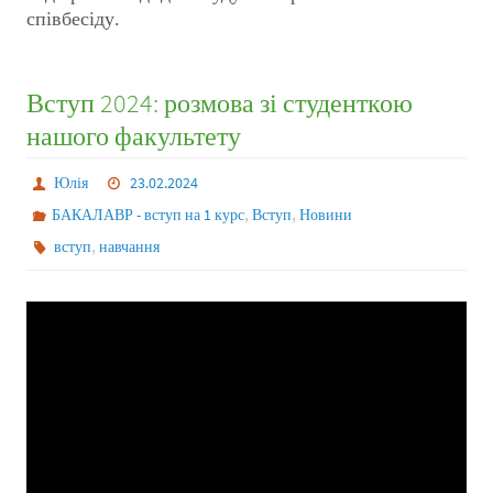
співбесіду.
Вступ 2024: розмова зі студенткою
нашого факультету
Юлія
23.02.2024
,
,
БАКАЛАВР - вступ на 1 курс
Вступ
Новини
,
вступ
навчання