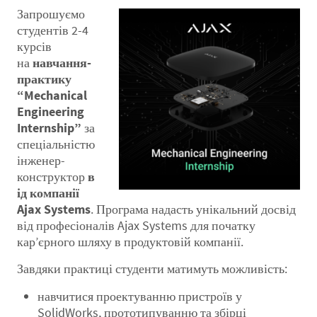
Запрошуємо
студентів 2-4
курсів
на
навчання-
практику
“Mechanical
Engineering
Internship”
за
спеціальністю
інженер-
конструктор
в
ід компанії
Ajax Systems
. Програма надасть унікальний досвід
від професіоналів Ajax Systems для початку
кар’єрного шляху в продуктовій компанії.
Завдяки практиці студенти матимуть можливість:
навчитися проектуванню пристроїв у
SolidWorks, прототипуванню та збірці