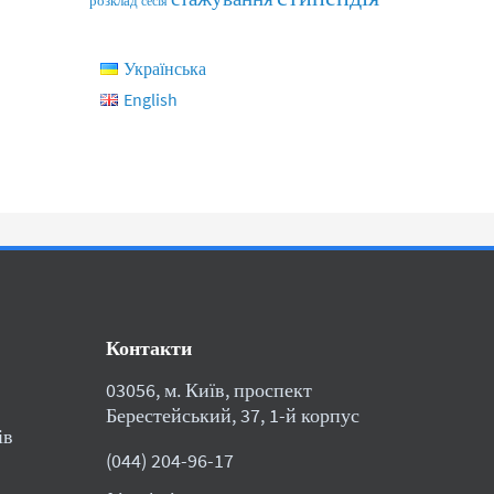
розклад
сесія
Українська
English
Контакти
03056, м. Київ, проспект
Берестейський, 37, 1-й корпус
ів
(044) 204-96-17