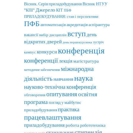
Вісник. Серія приладобудування
Вісник НТУУ
Джерело
"КПІ"
КІТ
ПБФ
ПРИЛАДОБУДУВАННЯ: стан і перспективи
ПФБ
автоматизація
аспірантура
акредитація
вступ
день
вакансії
вибір дисциплін
відкритих дверей
зустріч
день першокурсника
конференція
конкурси
кампус
конференції
лекція
магістратура
міжнародна
методичне забезпечення
наука
діяльність
навчання
науково-технічна конференція
опитування
освітня
обговорення
програма
погляд у майбутнє
практика
приладобудування
працевлаштування
приладобудування
робота
робототехніка
стипендія
стажування