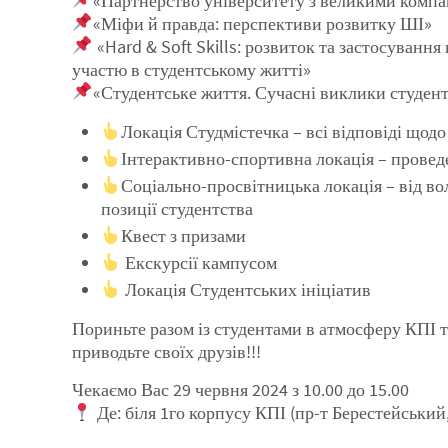
«Партнерство університету з великими компан
«Міфи й правда: перспективи розвитку ШІ»
«Hard & Soft Skills: розвиток та застосуванн
участю в студентському житті»
«Студентське життя. Сучасні виклики студент
Локація Студмістечка – всі відповіді щод
Інтерактивно-спортивна локація – провед
Соціально-просвітницька локація – від во
позиції студентства
Квест з призами
Екскурсії кампусом
Локація Студентських ініціатив
Пориньте разом із студентами в атмосферу КПІ та
приводьте своїх друзів!!!
Чекаємо Вас 29 червня 2024 з 10.00 до 15.00
Де: біля 1го корпусу КПІ (пр-т Берестейський,