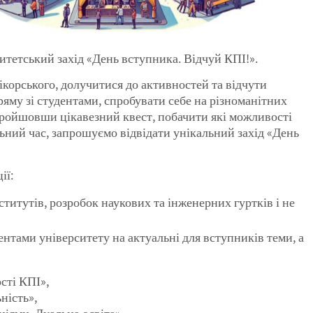
итетський захід «День вступника. Відчуй КПІ!».
ікорського, долучитися до активностей та відчути
яму зі студентами, спробувати себе на різноманітних
 пройшовши цікавезний квест, побачити які можливості
льний час, запрошуємо відвідати унікальний захід «День
ії:
титутів, розробок наукових та інженерних гуртків і не
ентами університету на актуальні для вступників теми, а
сті КПІ»,
ність»,