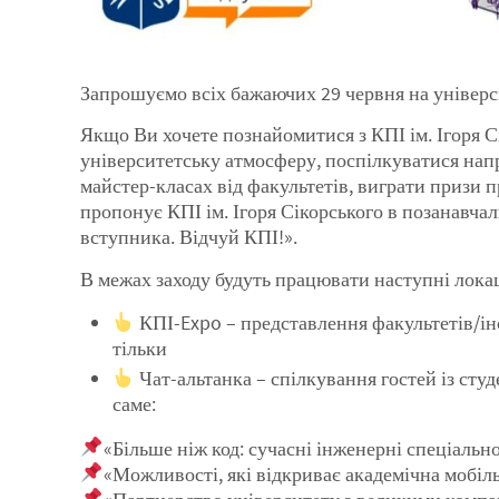
Запрошуємо всіх бажаючих 29 червня на універс
Якщо Ви хочете познайомитися з КПІ ім. Ігоря С
університетську атмосферу, поспілкуватися напр
майстер-класах від факультетів, виграти призи
пропонує КПІ ім. Ігоря Сікорського в позанавча
вступника. Відчуй КПІ!».
В межах заходу будуть працювати наступні локац
КПІ-Expo – представлення факультетів/інс
тільки
Чат-альтанка – спілкування гостей із студ
саме:
«Більше ніж код: сучасні інженерні спеціально
«Можливості, які відкриває академічна мобіль