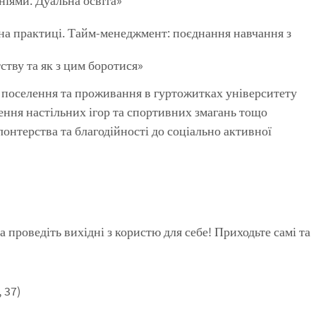
іями. Дуальна освіта»
я на практиці. Тайм-менеджмент: поєднання навчання з
ству та як з цим боротися»
о поселення та проживання в гуртожитках університету
ення настільних ігор та спортивних змагань тощо
лонтерства та благодійності до соціально активної
 проведіть вихідні з користю для себе! Приходьте самі та
 37)