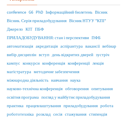
conference
G6
PhD
Інформаційний бюлетень
Вісник
Вісник. Серія приладобудування
Вісник НТУУ "КПІ"
Джерело
КІТ
ПБФ
ПРИЛАДОБУДУВАННЯ: стан і перспективи
ПФБ
автоматизація
акредитація
аспірантура
вакансії
вебінар
вибір дисциплін
вступ
день відкритих дверей
зустріч
кампус
конкурси
конференція
конференції
лекція
магістратура
методичне забезпечення
міжнародна діяльність
навчання
наука
науково-технічна конференція
обговорення
опитування
освітня програма
погляд у майбутнє приладобудування
практика
працевлаштування
приладобудування
робота
робототехніка
розклад
сесія
стажування
стипендія