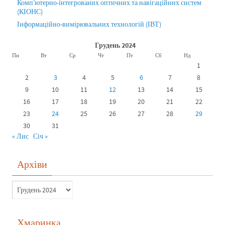
Комп’ютерно-інтегрованих оптичних та навігаційних систем
(КІОНС)
Інформаційно-вимірювальних технологій (ІВТ)
Грудень 2024
Пн
Вт
Ср
Чт
Пт
Сб
Нд
1
2
3
4
5
6
7
8
9
10
11
12
13
14
15
16
17
18
19
20
21
22
23
24
25
26
27
28
29
30
31
« Лис
Січ »
Архіви
Хмаринка