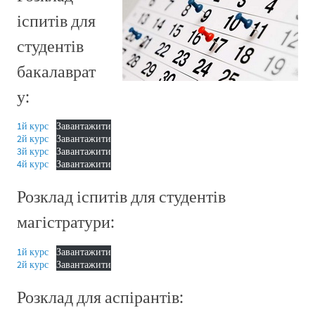
іспитів для
студентів
бакалаврат
у:
1й курс
Завантажити
2й курс
Завантажити
3й курс
Завантажити
4й курс
Завантажити
Розклад іспитів для студентів
магістратури:
1й курс
Завантажити
2й курс
Завантажити
Розклад для аспірантів: