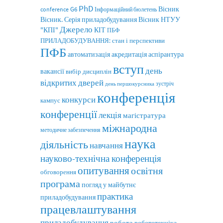
PhD
Вісник
G6
conference
Інформаційний бюлетень
Вісник. Серія приладобудування
Вісник НТУУ
Джерело
"КПІ"
КІТ
ПБФ
ПРИЛАДОБУДУВАННЯ: стан і перспективи
ПФБ
автоматизація
аспірантура
акредитація
вступ
день
вакансії
вибір дисциплін
відкритих дверей
зустріч
день першокурсника
конференція
конкурси
кампус
конференції
лекція
магістратура
міжнародна
методичне забезпечення
наука
діяльність
навчання
науково-технічна конференція
опитування
освітня
обговорення
програма
погляд у майбутнє
практика
приладобудування
працевлаштування
приладобудування
робота