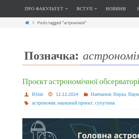
ПРО ФАКУЛЬТЕТ
ВСТУП
НОВИНИ
Posts tagged "астрономія"
Позначка:
астрономі
Проєкт астрономічної обсерватор
Юлія
12.12.2024
Навчання
,
Наука
,
Наук
астрономія
,
науковий проект
,
супутник