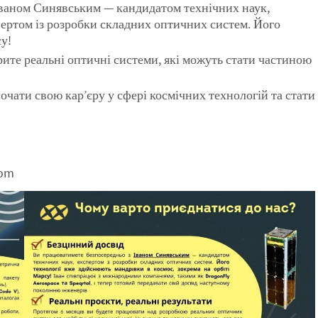
Іваном Синявським — кандидатом технічних наук,
ртом із розробки складних оптичних систем. Його
у!
орите реальні оптичні системи, які можуть стати частиною
очати свою кар’єру у сфері космічних технологій та стати
com