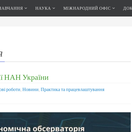
НАВЧАННЯ
НАУКА
МІЖНАРОДНИЙ ОФІС
ДО
я
ії НАН України
ові роботи
,
Новини
,
Практика та працевлаштування