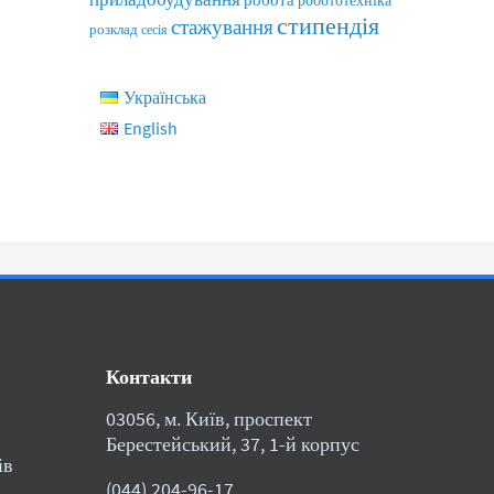
робототехніка
стипендія
стажування
розклад
сесія
Українська
English
Контакти
03056, м. Київ, проспект
Берестейський, 37, 1-й корпус
ів
(044) 204-96-17