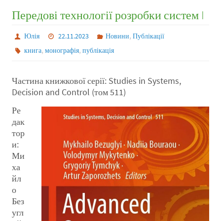
Передові технології розробки систем I
,
Юлія
22.11.2023
Новини
Публікації
,
,
книга
монографія
публікація
Частина книжкової серії: Studies in Systems,
Decision and Control (том 511)
Ре
дак
тор
и:
Ми
ха
йл
о
Без
угл