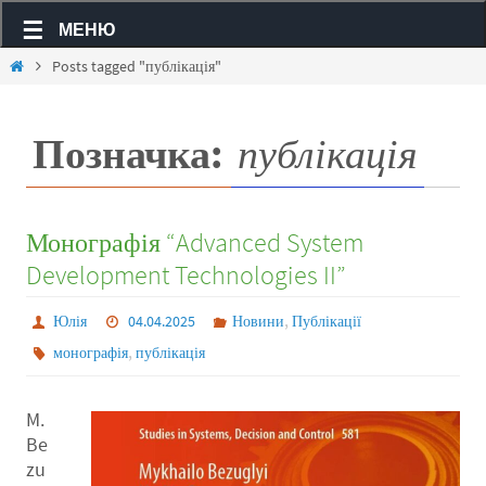
МЕНЮ
Posts tagged "публікація"
Позначка:
публікація
Монографія “Advanced System
Development Technologies II”
,
Юлія
04.04.2025
Новини
Публікації
,
монографія
публікація
M.
Be
zu