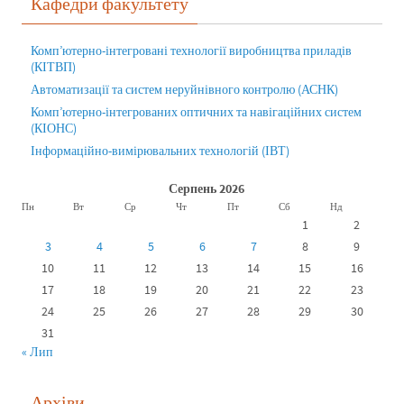
Кафедри факультету
Комп’ютерно-інтегровані технології виробництва приладів
(КІТВП)
Автоматизації та систем неруйнівного контролю (АСНК)
Комп’ютерно-інтегрованих оптичних та навігаційних систем
(КІОНС)
Інформаційно-вимірювальних технологій (ІВТ)
Серпень 2026
Пн
Вт
Ср
Чт
Пт
Сб
Нд
1
2
3
4
5
6
7
8
9
10
11
12
13
14
15
16
17
18
19
20
21
22
23
24
25
26
27
28
29
30
31
« Лип
Архіви