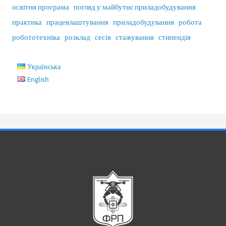
освітня програма
погляд у майбутнє приладобудування
практика
працевлаштування
приладобудування
робота
робототехніка
розклад
сесія
стажування
стипендія
Українська
English