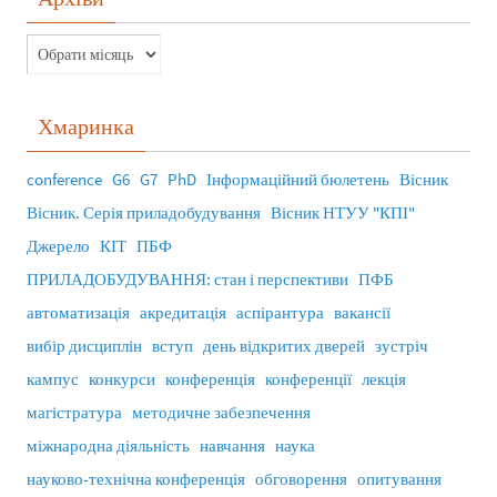
Хмаринка
conference
G6
G7
PhD
Інформаційний бюлетень
Вісник
Вісник. Серія приладобудування
Вісник НТУУ "КПІ"
Джерело
КІТ
ПБФ
ПРИЛАДОБУДУВАННЯ: стан і перспективи
ПФБ
автоматизація
акредитація
аспірантура
вакансії
вибір дисциплін
вступ
день відкритих дверей
зустріч
кампус
конкурси
конференція
конференції
лекція
магістратура
методичне забезпечення
міжнародна діяльність
навчання
наука
науково-технічна конференція
обговорення
опитування