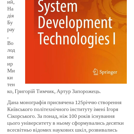
ий,
На
дія
Бу
рау
,
Во
лод
им
ир
Ми
ки
тен
ко, Григорій Тимчик, Артур Запорожець.
Дана монографія присвячена 125річчю створення
Київського політехнічного інституту імені Ігоря
Сікорського. За понад, ніж 100 років існування
цього університету в ньому сформувались десятки
всесвітньо відомих наукових шкіл, розвивались