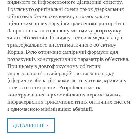
видимого та інфрачервоного діапазонів спектру.
Розглянуто оригінальні схеми трьох дзеркальних
об’єктивів без екранування, з позаосьовим
щілинним полем зору і виправленою дисторсією.
Запропоновано спрощену методику розрахунку
таких об’єктивів. Розглянуто також модифікацію
тридзеркального анастигматичного об’єктиву
Корша. Було отримано емпіричні формули для
розрахунків конструктивних параметрів об’єктива.
При цьому в довгофокусному об’єктиві
скореговано п’ять аберацій третього порядку
(сферичну аберацію, кому, астигматизм, кривизну
поля та спотворення. Розроблено метод
конструювання термостабільних ахроматичних
інфрачервоних трикомпонентних оптичних систем
з одночасною мінімізацією аберації.
ДЕТАЛЬНІШЕ