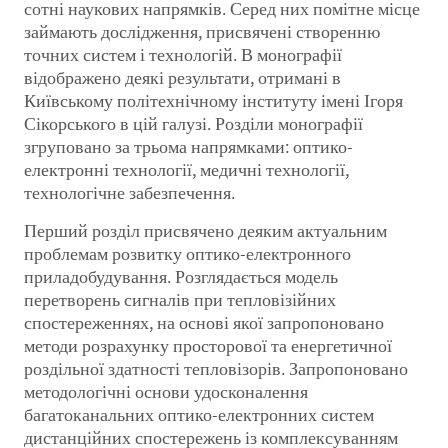
сотні наукових напрямків. Серед них помітне місце
займають дослідження, присвячені створенню
точних систем і технологій. В монографії
відображено деякі результати, отримані в
Київському політехнічному інституту імені Ігоря
Сікорського в цій галузі. Розділи монографії
згруповано за трьома напрямками: оптико-
електронні технології, медичні технології,
технологічне забезпечення.
Перший розділ присвячено деяким актуальним
проблемам розвитку оптико-електронного
приладобудування. Розглядається модель
перетворень сигналів при тепловізійних
спостереженнях, на основі якої запропоновано
методи розрахунку просторової та енергетичної
роздільної здатності тепловізорів. Запропоновано
методологічні основи удосконалення
багатоканальних оптико-електронних систем
дистанційних спостережень із комплексуванням