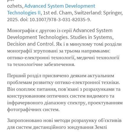
ozhets,
Advanced System Development
Technologies II
, 1st ed. Cham, Switzerland: Springer,
2025. doi: 10.1007/978-3-031-82035-9.
Монографія є другою із серії Advanced System
Development Technologies. Studies in Systems,
Decision and Control. Як і в минулому томі розділи
монографії згруповані за трьома напрямками:
оптико-електронні технології, медичні технології
та технологічне забезпечення.
Перший розділ присвячено деяким актуальним
проблемам розвитку оптико-електронної техніки.
Він охоплює питання, пов’язані з розрахунками та
конструюванням оптичних систем видимого та
інфрачервоного діапазону спектру, проектуванням
фотографічних систем.
Запропоновано нові методи розрахунку об’єктивів
для систем дистанційного зондування Землі