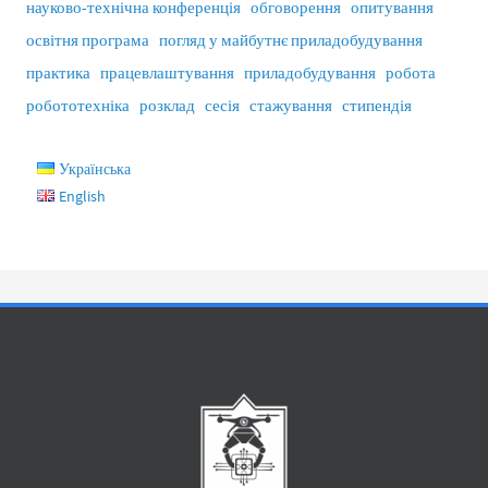
науково-технічна конференція
обговорення
опитування
освітня програма
погляд у майбутнє приладобудування
практика
працевлаштування
приладобудування
робота
робототехніка
розклад
сесія
стажування
стипендія
Українська
English