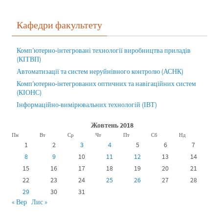
Кафедри факультету
Комп’ютерно-інтегровані технології виробництва приладів
(КІТВП)
Автоматизації та систем неруйнівного контролю (АСНК)
Комп’ютерно-інтегрованих оптичних та навігаційних систем
(КІОНС)
Інформаційно-вимірювальних технологій (ІВТ)
Жовтень 2018
Пн
Вт
Ср
Чт
Пт
Сб
Нд
1
2
3
4
5
6
7
8
9
10
11
12
13
14
15
16
17
18
19
20
21
22
23
24
25
26
27
28
29
30
31
« Вер
Лис »