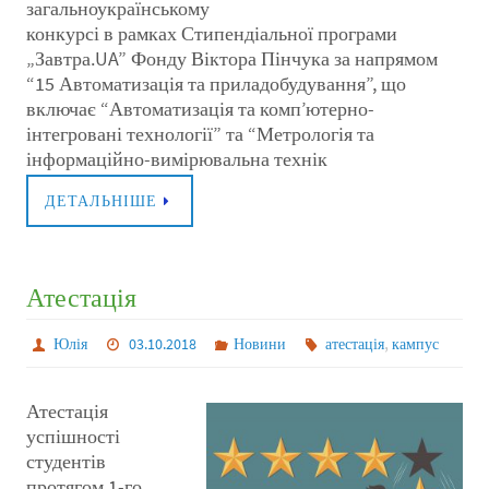
загальноукраїнському
конкурсі в рамках Стипендіальної програми
„Завтра.UA” Фонду Віктора Пінчука за напрямом
“15 Автоматизація та приладобудування”, що
включає “Автоматизація та комп’ютерно-
інтегровані технології” та “Метрологія та
інформаційно-вимірювальна технік
ДЕТАЛЬНІШЕ
Атестація
,
Юлія
03.10.2018
Новини
атестація
кампус
Атестація
успішності
студентів
протягом 1-го