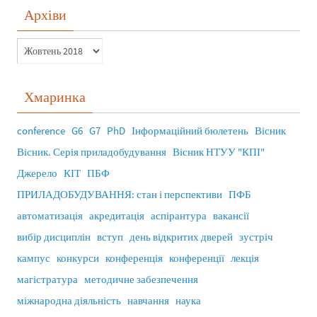
Архіви
Хмаринка
conference
G6
G7
PhD
Інформаційний бюлетень
Вісник
Вісник. Серія приладобудування
Вісник НТУУ "КПІ"
Джерело
КІТ
ПБФ
ПРИЛАДОБУДУВАННЯ: стан і перспективи
ПФБ
автоматизація
акредитація
аспірантура
вакансії
вибір дисциплін
вступ
день відкритих дверей
зустріч
кампус
конкурси
конференція
конференції
лекція
магістратура
методичне забезпечення
міжнародна діяльність
навчання
наука