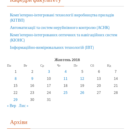
Комп’ютерно-інтегровані технології виробництва приладів
(КІТВП)
Автоматизації та систем неруйнівного контролю (АСНК)
Комп’ютерно-інтегрованих оптичних та навігаційних систем
(КІОНС)
Інформаційно-вимірювальних технологій (ІВТ)
Жовтень 2018
Пн
Вт
Ср
Чт
Пт
Сб
Нд
1
2
3
4
5
6
7
8
9
10
11
12
13
14
15
16
17
18
19
20
21
22
23
24
25
26
27
28
29
30
31
« Вер
Лис »
Архіви