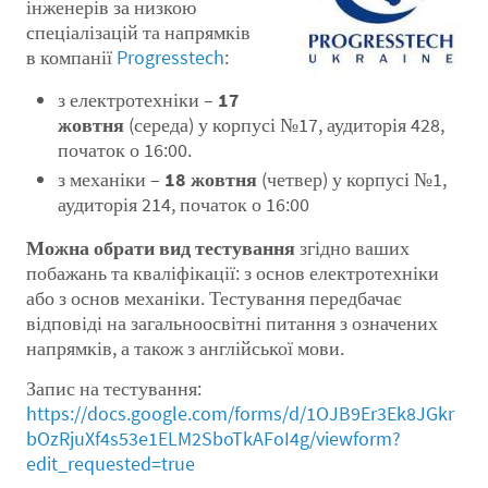
інженерів за низкою
спеціалізацій та напрямків
в компанії
Progresstech
:
з електротехніки –
17
жовтня
(середа) у корпусі №17, аудиторія 428,
початок о 16:00.
з механіки –
18 жовтня
(четвер) у корпусі №1,
аудиторія 214, початок о 16:00
Можна обрати вид тестування
згідно ваших
побажань та кваліфікації: з основ електротехніки
або з основ механіки. Тестування передбачає
відповіді на загальноосвітні питання з означених
напрямків, а також з англійської мови.
Запис на тестування:
https://docs.google.com/forms/d/1OJB9Er3Ek8JGkr
bOzRjuXf4s53e1ELM2SboTkAFoI4g/viewform?
edit_requested=true