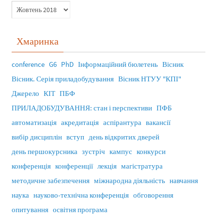
Хмаринка
conference
G6
PhD
Інформаційний бюлетень
Вісник
Вісник. Серія приладобудування
Вісник НТУУ "КПІ"
Джерело
КІТ
ПБФ
ПРИЛАДОБУДУВАННЯ: стан і перспективи
ПФБ
автоматизація
акредитація
аспірантура
вакансії
вибір дисциплін
вступ
день відкритих дверей
день першокурсника
зустріч
кампус
конкурси
конференція
конференції
лекція
магістратура
методичне забезпечення
міжнародна діяльність
навчання
наука
науково-технічна конференція
обговорення
опитування
освітня програма