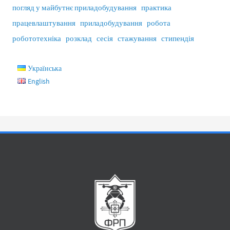
погляд у майбутнє приладобудування
практика
працевлаштування
приладобудування
робота
робототехніка
розклад
сесія
стажування
стипендія
Українська
English