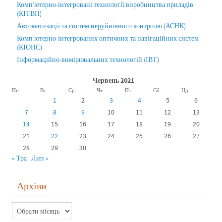
Комп’ютерно-інтегровані технології виробництва приладів
(КІТВП)
Автоматизації та систем неруйнівного контролю (АСНК)
Комп’ютерно-інтегрованих оптичних та навігаційних систем
(КІОНС)
Інформаційно-вимірювальних технологій (ІВТ)
Червень 2021
Пн
Вт
Ср
Чт
Пт
Сб
Нд
1
2
3
4
5
6
7
8
9
10
11
12
13
14
15
16
17
18
19
20
21
22
23
24
25
26
27
28
29
30
« Тра
Лип »
Архіви