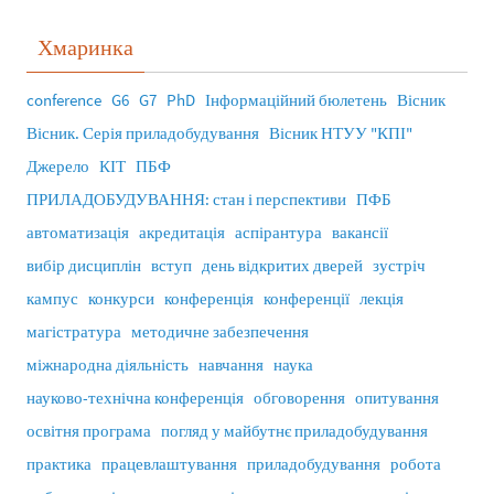
Хмаринка
conference
G6
G7
PhD
Інформаційний бюлетень
Вісник
Вісник. Серія приладобудування
Вісник НТУУ "КПІ"
Джерело
КІТ
ПБФ
ПРИЛАДОБУДУВАННЯ: стан і перспективи
ПФБ
автоматизація
акредитація
аспірантура
вакансії
вибір дисциплін
вступ
день відкритих дверей
зустріч
кампус
конкурси
конференція
конференції
лекція
магістратура
методичне забезпечення
міжнародна діяльність
навчання
наука
науково-технічна конференція
обговорення
опитування
освітня програма
погляд у майбутнє приладобудування
практика
працевлаштування
приладобудування
робота