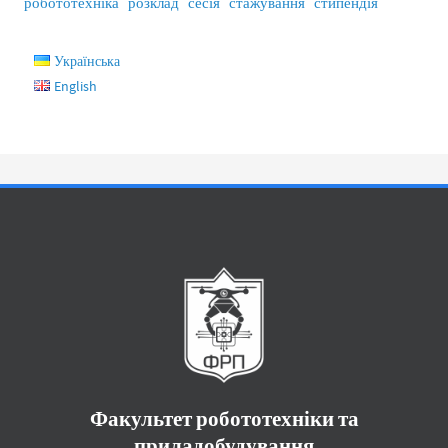
робототехніка
розклад
сесія
стажування
стипендія
Українська
English
Факультет робототехніки та
приладобудування