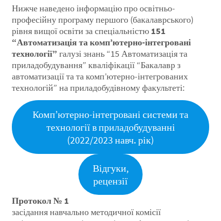
Нижче наведено інформацію про освітньо-
професійну програму першого (бакалаврського)
рівня вищої освіти за спеціальністю
151
“Автоматизація та комп’ютерно-інтегровані
технології”
галузі знань “15 Автоматизація та
приладобудування” кваліфікації “Бакалавр з
автоматизації та та комп’ютерно-інтегрованих
технологій” на приладобудівному факультеті:
Комп’ютерно-інтегровані системи та
технології в приладобудуванні
(2022/2023 навч. рік)
Відгуки,
рецензії
Протокол № 1
засідання навчально методичної комісії