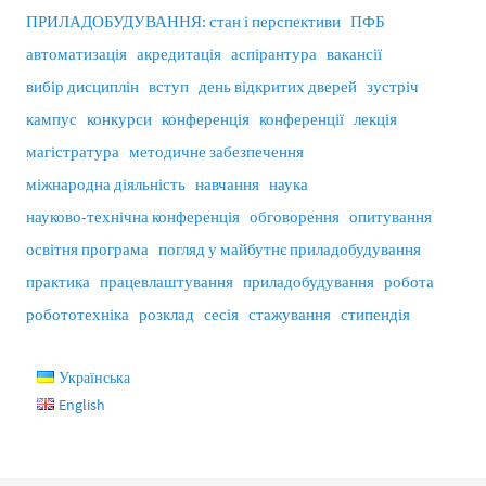
ПРИЛАДОБУДУВАННЯ: стан і перспективи
ПФБ
автоматизація
акредитація
аспірантура
вакансії
вибір дисциплін
вступ
день відкритих дверей
зустріч
кампус
конкурси
конференція
конференції
лекція
магістратура
методичне забезпечення
міжнародна діяльність
навчання
наука
науково-технічна конференція
обговорення
опитування
освітня програма
погляд у майбутнє приладобудування
практика
працевлаштування
приладобудування
робота
робототехніка
розклад
сесія
стажування
стипендія
Українська
English