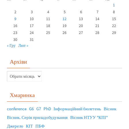
1
2
3
4
5
6
7
8
9
10
11
12
13
14
15
16
17
18
19
20
21
22
23
24
25
26
27
28
29
30
31
« Гру
Лют »
Архіви
Хмаринка
conference
G6
G7
PhD
Інформаційний бюлетень
Вісник
Вісник. Серія приладобудування
Вісник НТУУ "КПІ"
Джерело
КІТ
ПБФ