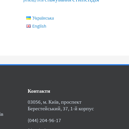
розклад
сесія
Українська
English
Контакти
03056, м. Київ, проспект
Берестейський, 37, 1-й корпус
ів
(044) 204-96-17