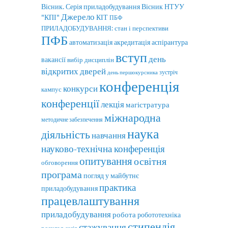
Вісник. Серія приладобудування
Вісник НТУУ
Джерело
"КПІ"
КІТ
ПБФ
ПРИЛАДОБУДУВАННЯ: стан і перспективи
ПФБ
автоматизація
аспірантура
акредитація
вступ
день
вакансії
вибір дисциплін
відкритих дверей
зустріч
день першокурсника
конференція
конкурси
кампус
конференції
лекція
магістратура
міжнародна
методичне забезпечення
наука
діяльність
навчання
науково-технічна конференція
опитування
освітня
обговорення
програма
погляд у майбутнє
практика
приладобудування
працевлаштування
приладобудування
робота
робототехніка
стипендія
стажування