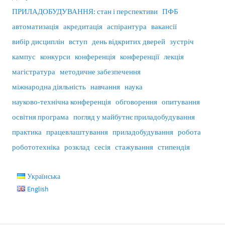
ПРИЛАДОБУДУВАННЯ: стан і перспективи
ПФБ
автоматизація
акредитація
аспірантура
вакансії
вибір дисциплін
вступ
день відкритих дверей
зустріч
кампус
конкурси
конференція
конференції
лекція
магістратура
методичне забезпечення
міжнародна діяльність
навчання
наука
науково-технічна конференція
обговорення
опитування
освітня програма
погляд у майбутнє приладобудування
практика
працевлаштування
приладобудування
робота
робототехніка
розклад
сесія
стажування
стипендія
Українська
English