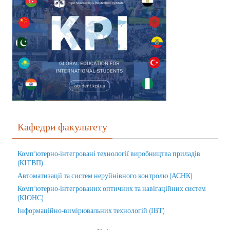
Кафедри факультету
Комп’ютерно-інтегровані технології виробництва приладів
(КІТВП)
Автоматизації та систем неруйнівного контролю (АСНК)
Комп’ютерно-інтегрованих оптичних та навігаційних систем
(КІОНС)
Інформаційно-вимірювальних технологій (ІВТ)