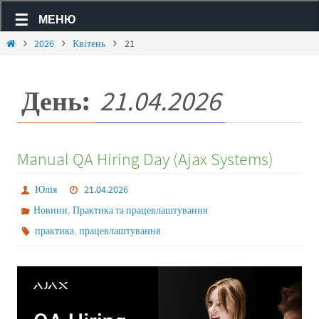
МЕНЮ
2026
Квітень
21
День:
21.04.2026
Manual QA Hiring Day (Ajax Systems)
Юлія
21.04.2026
,
Новини
Практика та працевлаштування
,
практика
працевлаштування