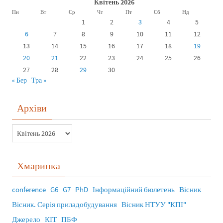
Квітень 2026
Пн
Вт
Ср
Чт
Пт
Сб
Нд
1
2
3
4
5
6
7
8
9
10
11
12
13
14
15
16
17
18
19
20
21
22
23
24
25
26
27
28
29
30
« Бер
Тра »
Архіви
Хмаринка
conference
G6
G7
PhD
Інформаційний бюлетень
Вісник
Вісник. Серія приладобудування
Вісник НТУУ "КПІ"
Джерело
КІТ
ПБФ