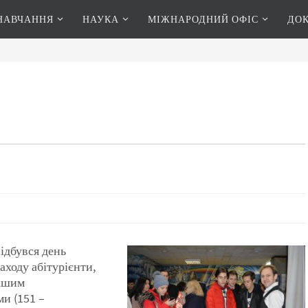
НАВЧАННЯ
НАУКА
МІЖНАРОДНИЙ ОФІС
ДО
відбувся день
аходу абітурієнти,
нашим
и (151 –