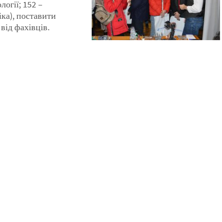
огії; 152 –
ка), поставити
від фахівців.