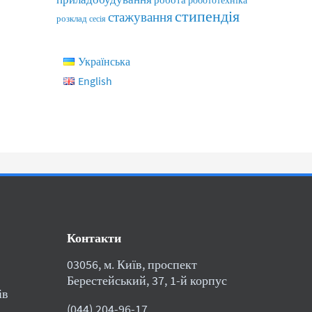
робототехніка
стипендія
стажування
розклад
сесія
Українська
English
Контакти
03056, м. Київ, проспект
Берестейський, 37, 1-й корпус
ів
(044) 204-96-17