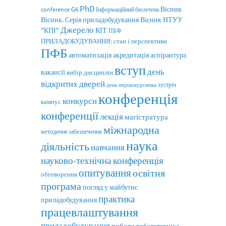
PhD
Вісник
G6
conference
Інформаційний бюлетень
Вісник. Серія приладобудування
Вісник НТУУ
Джерело
"КПІ"
КІТ
ПБФ
ПРИЛАДОБУДУВАННЯ: стан і перспективи
ПФБ
автоматизація
аспірантура
акредитація
вступ
день
вакансії
вибір дисциплін
відкритих дверей
зустріч
день першокурсника
конференція
конкурси
кампус
конференції
лекція
магістратура
міжнародна
методичне забезпечення
наука
діяльність
навчання
науково-технічна конференція
опитування
освітня
обговорення
програма
погляд у майбутнє
практика
приладобудування
працевлаштування
приладобудування
робота