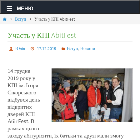
МЕНЮ
Вступ
Участь у КПІ AbitFest
Участь у КПІ AbitFest
,
Юлія
17.12.2019
Вступ
Новини
14 грудня
2019 року у
КПІ ім. Ігоря
Сікорського
відбувся день
відкритих
дверей КПІ
АбітFest. В
рамках цього
заходу абітурієнти, їх батьки та друзі мали змогу