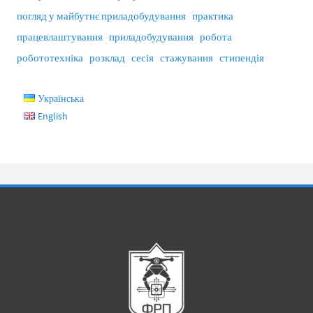
погляд у майбутнє приладобудування
практика
працевлаштування
приладобудування
робота
робототехніка
розклад
сесія
стажування
стипендія
Українська
English