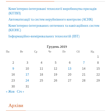
Комп’ютерно-інтегровані технології виробництва приладів
(КІТВП)
Автоматизації та систем неруйнівного контролю (АСНК)
Комп’ютерно-інтегрованих оптичних та навігаційних систем
(КІОНС)
Інформаційно-вимірювальних технологій (ІВТ)
Грудень 2019
Пн
Вт
Ср
Чт
Пт
Сб
Нд
1
2
3
4
5
6
7
8
9
10
11
12
13
14
15
16
17
18
19
20
21
22
23
24
25
26
27
28
29
30
31
« Жов
Січ »
Архіви