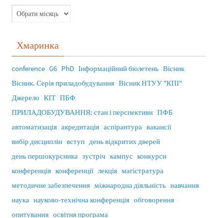
Хмаринка
conference
G6
PhD
Інформаційний бюлетень
Вісник
Вісник. Серія приладобудування
Вісник НТУУ "КПІ"
Джерело
КІТ
ПБФ
ПРИЛАДОБУДУВАННЯ: стан і перспективи
ПФБ
автоматизація
акредитація
аспірантура
вакансії
вибір дисциплін
вступ
день відкритих дверей
день першокурсника
зустріч
кампус
конкурси
конференція
конференції
лекція
магістратура
методичне забезпечення
міжнародна діяльність
навчання
наука
науково-технічна конференція
обговорення
опитування
освітня програма