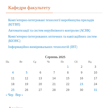
Кафедри факультету
Комп’ютерно-інтегровані технології виробництва приладів
(КІТВП)
Автоматизації та систем неруйнівного контролю (АСНК)
Комп’ютерно-інтегрованих оптичних та навігаційних систем
(КІОНС)
Інформаційно-вимірювальних технологій (ІВТ)
Серпень 2025
Пн
Вт
Ср
Чт
Пт
Сб
Нд
1
2
3
4
5
6
7
8
9
10
11
12
13
14
15
16
17
18
19
20
21
22
23
24
25
26
27
28
29
30
31
« Чер
Вер »