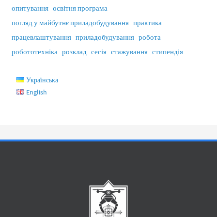
опитування
освітня програма
погляд у майбутнє приладобудування
практика
працевлаштування
приладобудування
робота
робототехніка
розклад
сесія
стажування
стипендія
Українська
English