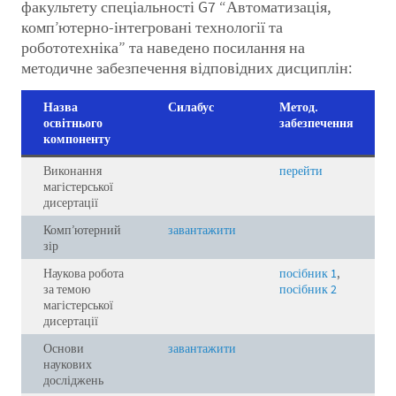
факультету спеціальності G7 “Автоматизація,
комп’ютерно-інтегровані технології та
робототехніка” та наведено посилання на
методичне забезпечення відповідних дисциплін:
Назва
Силабус
Метод.
освітнього
забезпечення
компоненту
Виконання
перейти
магістерської
дисертації
Комп’ютерний
завантажити
зір
Наукова робота
посібник 1
,
за темою
посібник 2
магістерської
дисертації
Основи
завантажити
наукових
досліджень