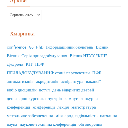
Архіви
Хмаринка
conference
G6
PhD
Інформаційний бюлетень
Вісник
Вісник. Серія приладобудування
Вісник НТУУ "КПІ"
Джерело
КІТ
ПБФ
ПРИЛАДОБУДУВАННЯ: стан і перспективи
ПФБ
автоматизація
акредитація
аспірантура
вакансії
вибір дисциплін
вступ
день відкритих дверей
день першокурсника
зустріч
кампус
конкурси
конференція
конференції
лекція
магістратура
методичне забезпечення
міжнародна діяльність
навчання
наука
науково-технічна конференція
обговорення