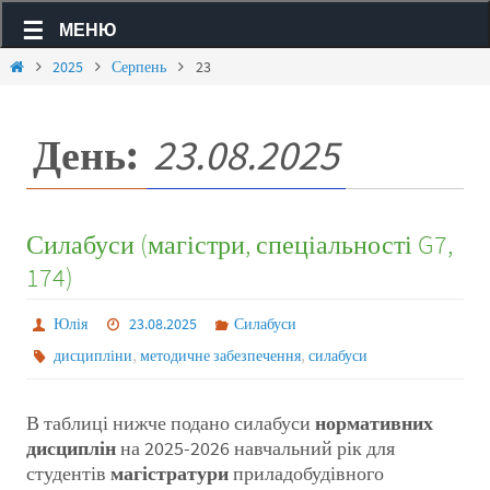
МЕНЮ
2025
Серпень
23
День:
23.08.2025
Силабуси (магістри, спеціальності G7,
174)
Юлія
23.08.2025
Силабуси
,
,
дисципліни
методичне забезпечення
силабуси
В таблиці нижче подано силабуси
нормативних
дисциплін
на 2025-2026 навчальний рік для
студентів
магістратури
приладобудівного