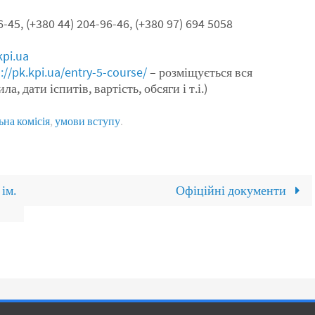
-45, (+380 44) 204-96-46, (+380 97) 694 5058
kpi.ua
://pk.kpi.ua/entry-5-course/
– розміщується вся
 дати іспитів, вартість, обсяги і т.і.)
на комісія
,
умови вступу
.
ім.
Офіційні документи