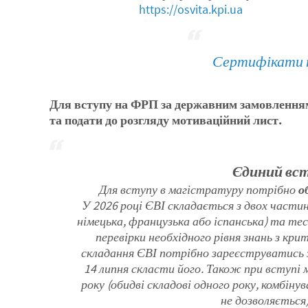
https://osvita.kpi.ua
Сертифікати 
Для вступу на ФРП за державним замовленням
та подати до розгляду мотиваційний лист.
Єдиний вст
Для вступу в магістратуру потрібно
о
У 2026 році ЄВІ складається з двох частин
німецька, французька або іспанська) та те
перевірки необхідного рівня знань з кри
складання ЄВІ потрібно зареєструватись з 
14 липня скласти його. Також при вступ
року (обидві складові одного року, комбіну
не дозволяється