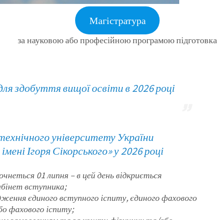
Магістратура
за науковою або професійною програмою підготовка
ля здобуття вищої освіти в 2026 році
технічного університету України
мені Ігоря Сікорського» у 2026 році
очнеться 01 липня – в цей день відкриється
бінет вступника;
ходження єдиного вступного іспиту, єдиного фахового
бо фахового іспиту;