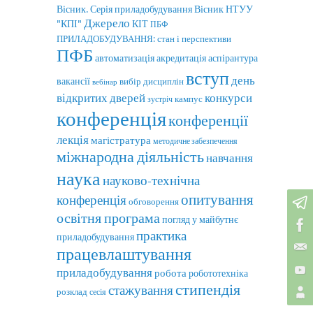
Вісник. Серія приладобудування
Вісник НТУУ
Джерело
"КПІ"
КІТ
ПБФ
ПРИЛАДОБУДУВАННЯ: стан і перспективи
ПФБ
автоматизація
аспірантура
акредитація
вступ
день
вакансії
вибір дисциплін
вебінар
відкритих дверей
конкурси
кампус
зустріч
конференція
конференції
лекція
магістратура
методичне забезпечення
міжнародна діяльність
навчання
наука
науково-технічна
опитування
конференція
обговорення
освітня програма
погляд у майбутнє
практика
приладобудування
працевлаштування
приладобудування
робота
робототехніка
стипендія
стажування
розклад
сесія