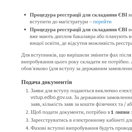
Процедура реєстрації для складання ЄВІ
ви
вступити до магістратури –
перейти
Процедура реєстрації для складання ЄВІ
в
вже мають диплом бакалавра або планують в
вищої освіти, де відсутня можливість реєст
Для вступників, що вирішили змінити фах після
випробування цього року складати не потрібно.
обов’язково (для вступу за державним замовленн
Подача документів
Заяви для вступу подаються виключно електр
vstup.edbo.gov.ua. За державним замовлення
заяв, кількість заяв за кошти фізичних та / 
Щоб подати документи, потрібно
з 1 липня
Зареєструватись в електронному кабінеті д
Фахові вступні випробування будуть прово