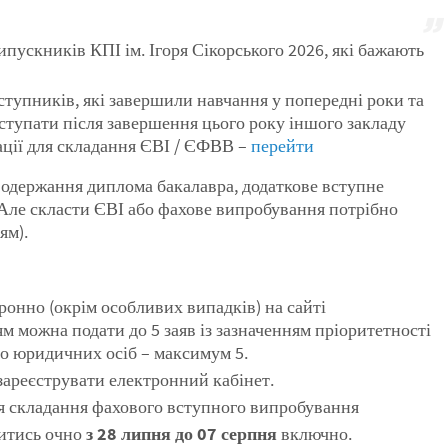
пускників КПІ ім. Ігоря Сікорського 2026, які бажають
ступників, які завершили навчання у попередні роки та
ступати після завершення цього року іншого закладу
рації для складання ЄВІ / ЄФВВ –
перейти
 одержання диплома бакалавра, додаткове вступне
 Але скласти ЄВІ або фахове випробування потрібно
ям).
онно (окрім особливих випадків) на сайті
м можна подати до 5 заяв із зазначенням пріоритетності
або юридичних осіб – максимум 5.
зареєструвати електронний кабінет.
ля складання фахового вступного випробування
дитись очно
з 28 липня до 07 серпня
включно.