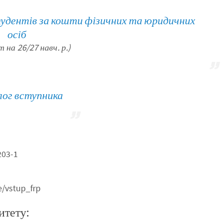
тудентів за кошти фізичних та юридичних
осіб
 на 26/27 навч. р.)
ог вступника
203-1
e/vstup_frp
итету: