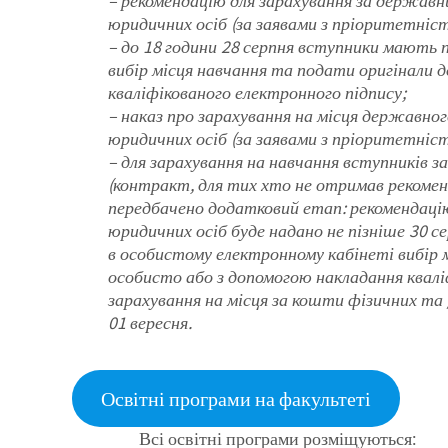
– рекомендацію для зарахування за держав
юридичних осіб (за заявами з пріоритетніст
– до 18 години 28 серпня вступники мають
вибір місця навчання та подати оригінали 
кваліфікованого електронного підпису;
– наказ про зарахування на місця державно
юридичних осіб (за заявами з пріоритетніст
– для зарахування на навчання вступників з
(контракт, для тих хто не отримав рекоме
передбачено додатковий етап: рекомендацію
юридичних осіб буде надано не пізніше 30 
в особистому електронному кабінеті вибір 
особисто або з допомогою накладання квалі
зарахування на місця за кошти фізичних та 
01 вересня.
Освітні програми на факультеті
Всі освітні програми розміщуються: