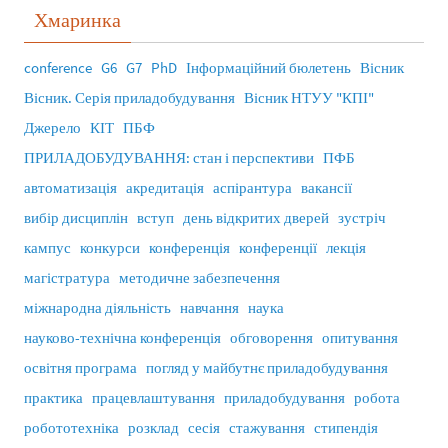
Хмаринка
conference
G6
G7
PhD
Інформаційний бюлетень
Вісник
Вісник. Серія приладобудування
Вісник НТУУ "КПІ"
Джерело
КІТ
ПБФ
ПРИЛАДОБУДУВАННЯ: стан і перспективи
ПФБ
автоматизація
акредитація
аспірантура
вакансії
вибір дисциплін
вступ
день відкритих дверей
зустріч
кампус
конкурси
конференція
конференції
лекція
магістратура
методичне забезпечення
міжнародна діяльність
навчання
наука
науково-технічна конференція
обговорення
опитування
освітня програма
погляд у майбутнє приладобудування
практика
працевлаштування
приладобудування
робота
робототехніка
розклад
сесія
стажування
стипендія