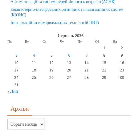
Автоматизації та систем неруйнівного контролю (АСНК)
Комп’ютерно-інтегрованих оптичних та навігаційних систем
(КІОНС)
Інформаційно-вимірювальних технологій (ІВТ)
Серпень 2026
Пн
Вт
Ср
Чт
Пт
Сб
Нд
1
2
3
4
5
6
7
8
9
10
11
12
13
14
15
16
17
18
19
20
21
22
23
24
25
26
27
28
29
30
31
« Лип
Архіви