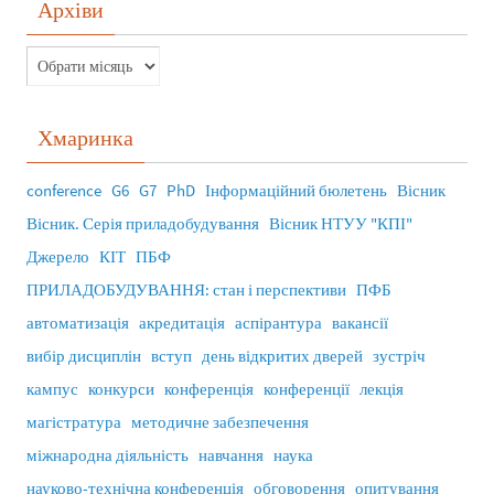
Архіви
Хмаринка
conference
G6
G7
PhD
Інформаційний бюлетень
Вісник
Вісник. Серія приладобудування
Вісник НТУУ "КПІ"
Джерело
КІТ
ПБФ
ПРИЛАДОБУДУВАННЯ: стан і перспективи
ПФБ
автоматизація
акредитація
аспірантура
вакансії
вибір дисциплін
вступ
день відкритих дверей
зустріч
кампус
конкурси
конференція
конференції
лекція
магістратура
методичне забезпечення
міжнародна діяльність
навчання
наука
науково-технічна конференція
обговорення
опитування