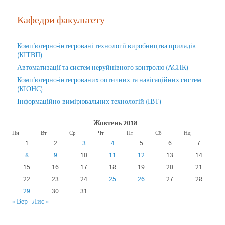
Кафедри факультету
Комп’ютерно-інтегровані технології виробництва приладів
(КІТВП)
Автоматизації та систем неруйнівного контролю (АСНК)
Комп’ютерно-інтегрованих оптичних та навігаційних систем
(КІОНС)
Інформаційно-вимірювальних технологій (ІВТ)
Жовтень 2018
Пн
Вт
Ср
Чт
Пт
Сб
Нд
1
2
3
4
5
6
7
8
9
10
11
12
13
14
15
16
17
18
19
20
21
22
23
24
25
26
27
28
29
30
31
« Вер
Лис »