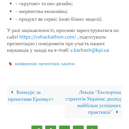
– «кругові» та еко-дизайн;
– шерингова економіка;
– продукт як сервіс (нові бізнес моделі).
У разі зацікавленості, просимо зареєструватися на
сайті
https://cehackathon.com/
, підготувати
презентацію і повідомити про участь наших
науковців у заході на e-mail:
v.barbash@kpi.ua
,
,
.
конференція
презентація
хакатон
Конкурс за
Лекція “Експортна
стратегія України: досвід
проектами Еразмус+
найбільш успішних
практиків”