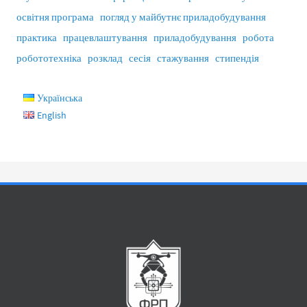
освітня програма
погляд у майбутнє приладобудування
практика
працевлаштування
приладобудування
робота
робототехніка
розклад
сесія
стажування
стипендія
Українська
English