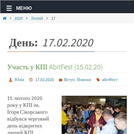
МЕНЮ
2020
Лютий
17
День:
17.02.2020
Участь у КПІ AbitFest (15.02.20)
,
Юлія
17.02.2020
Вступ
Новини
абітФест
15 лютого 2020
року у КПІ ім.
Ігоря Сікорського
відбувся черговий
день відкритих
дверей КПІ