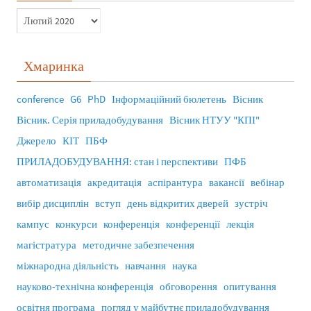
Хмаринка
conference
G6
PhD
Інформаційний бюлетень
Вісник
Вісник. Серія приладобудування
Вісник НТУУ "КПІ"
Джерело
КІТ
ПБФ
ПРИЛАДОБУДУВАННЯ: стан і перспективи
ПФБ
автоматизація
акредитація
аспірантура
вакансії
вебінар
вибір дисциплін
вступ
день відкритих дверей
зустріч
кампус
конкурси
конференція
конференції
лекція
магістратура
методичне забезпечення
міжнародна діяльність
навчання
наука
науково-технічна конференція
обговорення
опитування
освітня програма
погляд у майбутнє приладобудування