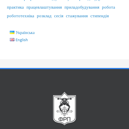
практика
працевлаштування
приладобудування
робота
робототехніка
розклад
сесія
стажування
стипендія
Українська
English