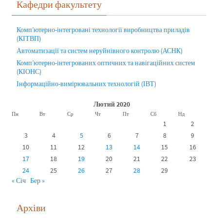
Кафедри факультету
Комп’ютерно-інтегровані технології виробництва приладів
(КІТВП)
Автоматизації та систем неруйнівного контролю (АСНК)
Комп’ютерно-інтегрованих оптичних та навігаційних систем
(КІОНС)
Інформаційно-вимірювальних технологій (ІВТ)
Лютий 2020
Пн
Вт
Ср
Чт
Пт
Сб
Нд
1
2
3
4
5
6
7
8
9
10
11
12
13
14
15
16
17
18
19
20
21
22
23
24
25
26
27
28
29
« Січ
Бер »
Архіви