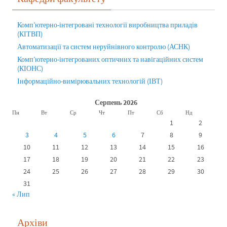
Комп’ютерно-інтегровані технології виробництва приладів
(КІТВП)
Автоматизації та систем неруйнівного контролю (АСНК)
Комп’ютерно-інтегрованих оптичних та навігаційних систем
(КІОНС)
Інформаційно-вимірювальних технологій (ІВТ)
Серпень 2026
Пн
Вт
Ср
Чт
Пт
Сб
Нд
1
2
3
4
5
6
7
8
9
10
11
12
13
14
15
16
17
18
19
20
21
22
23
24
25
26
27
28
29
30
31
« Лип
Архіви