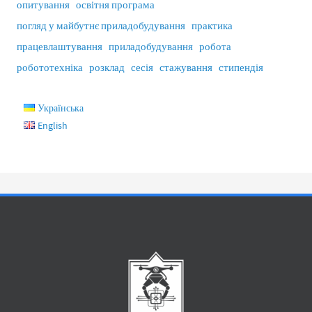
опитування
освітня програма
погляд у майбутнє приладобудування
практика
працевлаштування
приладобудування
робота
робототехніка
розклад
сесія
стажування
стипендія
Українська
English