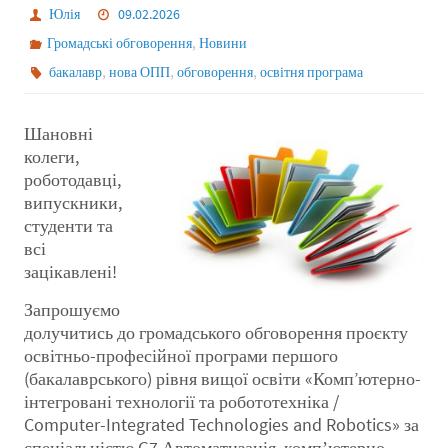
Юлія
09.02.2026
,
Громадські обговорення
Новини
,
,
,
бакалавр
нова ОПП
обговорення
освітня програма
Шановні
колеги,
роботодавці,
випускники,
студенти та
всі
зацікавлені!
Запрошуємо
долучитись до громадського обговорення проєкту
освітньо-професійної програми першого
(бакалаврського) рівня вищої освіти «Комп’ютерно-
інтегровані технології та робототехніка /
Computer-Integrated Technologies and Robotics» за
спеціальністю G7 Автоматизація, компʼютерно-