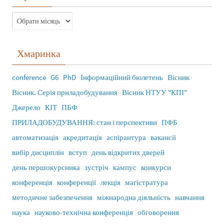
Хмаринка
conference
G6
PhD
Інформаційний бюлетень
Вісник
Вісник. Серія приладобудування
Вісник НТУУ "КПІ"
Джерело
КІТ
ПБФ
ПРИЛАДОБУДУВАННЯ: стан і перспективи
ПФБ
автоматизація
акредитація
аспірантура
вакансії
вибір дисциплін
вступ
день відкритих дверей
день першокурсника
зустріч
кампус
конкурси
конференція
конференції
лекція
магістратура
методичне забезпечення
міжнародна діяльність
навчання
наука
науково-технічна конференція
обговорення